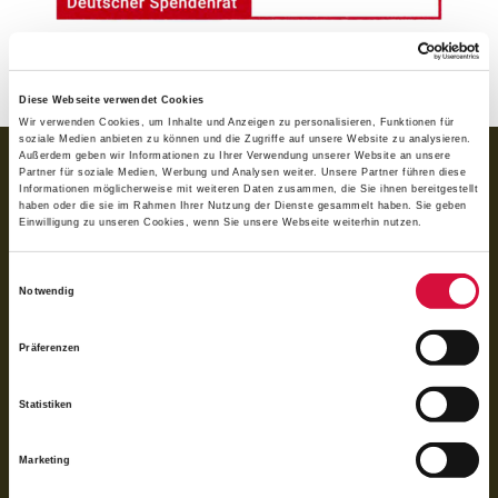
Diese Webseite verwendet Cookies
Wir verwenden Cookies, um Inhalte und Anzeigen zu personalisieren, Funktionen für
soziale Medien anbieten zu können und die Zugriffe auf unsere Website zu analysieren.
BANKVERBINDUNG
Außerdem geben wir Informationen zu Ihrer Verwendung unserer Website an unsere
Partner für soziale Medien, Werbung und Analysen weiter. Unsere Partner führen diese
Informationen möglicherweise mit weiteren Daten zusammen, die Sie ihnen bereitgestellt
für Spenden:
haben oder die sie im Rahmen Ihrer Nutzung der Dienste gesammelt haben. Sie geben
BIC GENODED1PAX
Einwilligung zu unseren Cookies, wenn Sie unsere Webseite weiterhin nutzen.
IBAN DE 70 3706 0193 1050 0030 07
für Rechnungen (BoniService GmbH):
Einwilligungsauswahl
Notwendig
BIC GENODED1PAX
IBAN DE92 3706 0193 1050 0060 06
Präferenzen
Das Bonifatiuswerk der deutschen Katholiken e. V. ist als wegen der
Förderung kirchlicher Zwecke von der Körperschaftsteuer und Gewerbesteuer
Statistiken
freigestellt und beim Finanzamt unter der Steuernummer 339/5794/0212
registriert.
Marketing