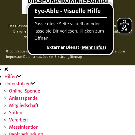
Das Diaspora-Kommissariat der deutschen Bischöfe unterstützt Priester und
Diakone in Nord-, Mittel- und Osteuropa. Seit 2014 werden die Mittel
zweckgebunden über das Bonifatiuswerk weitergeleitet.
©Bonifatiuswerk der deutschen Katholiken e. V., Kamp 22, 33098 Paderborn
Impressum
Datenschutz
Cookie-Erklärung
Sitemap
Hauptnavigation
Hilfen
Unterstützen
Online-Spende
Anlassspende
Mitgliedschaft
Stiften
Vererben
Messintention
Bankverbindung