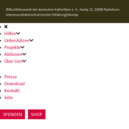
©Bonifatiuswerk der deutschen Katholiken e. V., Kamp 22, 33098 Paderborn
Impressum
Datenschutz
Cookie-Erklärung
Sitemap
Hauptnavigation
Hilfen
Unterstützen
Projekte
Aktionen
Über Uns
Presse
Download
Kontakt
Jobs
SPENDEN
SHOP