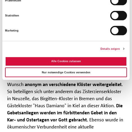
Präferenzen
Klöster tragen Gebetsanliegen in
Statistiken
das fürbittende Gebet
Marketing
Zusätzlich zu dem Begleitmaterial
unterstützt das
Bonifatiuswerk die TV-Ausstrahlung mit einem
Details zeigen
Gebetsanliegen
: Interessierte können von Mittwoch, 13.
Alle Cookies zulassen
April, bis Karsamstag, 16. April, 18 Uhr, ihr Gebetsanliegen
an die eingerichtete Sonder-E-Mail-Adresse
Nur notwendige Cookies verwenden
beten
@
bonifatiuswerk.de
senden. Diese werden auf
Wunsch
anonym an verschiedene Klöster weitergeleitet
.
So beteiligen sich unter anderem das Zisterzienserkloster
in Neuzelle, das Birgitten-Kloster in Bremen und das
Gästekloster "Haus Damiano" in Kiel an dieser Aktion.
Die
Gebetsanliegen werden im fürbittenden Gebet in den
Kar- und Ostertagen vor Gott gebracht.
Ebenso wurde in
ökumenischer Verbundenheit eine aktuelle