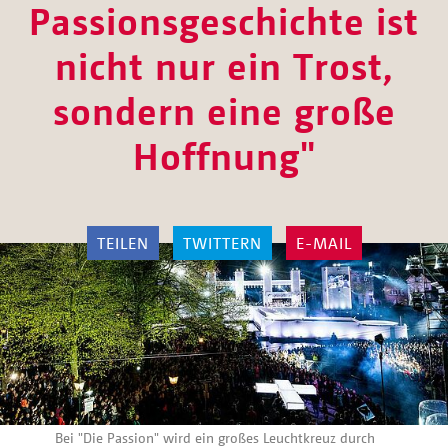
Passionsgeschichte ist
nicht nur ein Trost,
sondern eine große
Hoffnung"
TEILEN
TWITTERN
E-MAIL
Bei "Die Passion" wird ein großes Leuchtkreuz durch