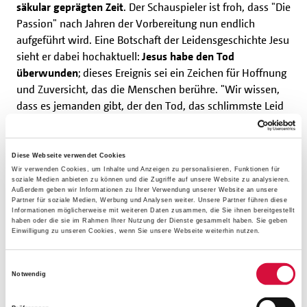
säkular geprägten Zeit
. Der Schauspieler ist froh, dass "Die
Passion" nach Jahren der Vorbereitung nun endlich
aufgeführt wird. Eine Botschaft der Leidensgeschichte Jesu
sieht er dabei hochaktuell:
Jesus habe den Tod
überwunden
; dieses Ereignis sei ein Zeichen für Hoffnung
und Zuversicht, das die Menschen berühre. "Wir wissen,
dass es jemanden gibt, der den Tod, das schlimmste Leid
und die schlimmste Folter überwunden hat. Und dass
ab
diesem Moment der Tod nicht mehr das Mächtigste
ist,
was uns alle bestimmt, sondern dass es etwas gibt, was
Diese Webseite verwendet Cookies
darüber hinausweist, dieses Transzendentale." Die
Wir verwenden Cookies, um Inhalte und Anzeigen zu personalisieren, Funktionen für
soziale Medien anbieten zu können und die Zugriffe auf unsere Website zu analysieren.
Passionsgeschichte sei damit
"nicht nur ein Trost,
Außerdem geben wir Informationen zu Ihrer Verwendung unserer Website an unsere
Partner für soziale Medien, Werbung und Analysen weiter. Unsere Partner führen diese
sondern eine große Hoffnung"
.
Informationen möglicherweise mit weiteren Daten zusammen, die Sie ihnen bereitgestellt
haben oder die sie im Rahmen Ihrer Nutzung der Dienste gesammelt haben. Sie geben
Einwilligung zu unseren Cookies, wenn Sie unsere Webseite weiterhin nutzen.
DAS VOLLSTÄNDIGE INTERVIEW MIT SAMUEL
KOCH LESEN
Einwilligungsauswahl
Notwendig