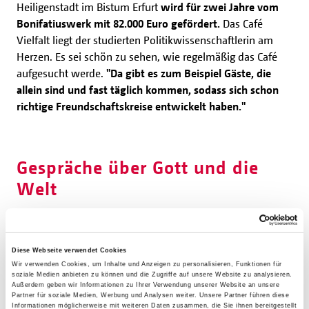
Heiligenstadt im Bistum Erfurt
wird für zwei Jahre vom
Bonifatiuswerk mit 82.000 Euro gefördert.
Das Café
Vielfalt liegt der studierten Politikwissenschaftlerin am
Herzen. Es sei schön zu sehen, wie regelmäßig das Café
aufgesucht werde.
"Da gibt es zum Beispiel Gäste, die
allein sind und fast täglich kommen, sodass sich schon
richtige Freundschaftskreise entwickelt haben."
Gespräche über Gott und die
Welt
Und der Gesprächsbedarf sei groß, so wie auch die
Spannbreite der Themen - von persönlichen
Diese Webseite verwendet Cookies
Gotteserfahrungen bis zu hin zu Gesprächen mit Gästen,
Wir verwenden Cookies, um Inhalte und Anzeigen zu personalisieren, Funktionen für
die von der Kirche enttäuscht seien, sich nicht mehr
soziale Medien anbieten zu können und die Zugriffe auf unsere Website zu analysieren.
Außerdem geben wir Informationen zu Ihrer Verwendung unserer Website an unsere
angenommen fühlten und einen Wunsch nach
Partner für soziale Medien, Werbung und Analysen weiter. Unsere Partner führen diese
Veränderung hegten.
"Ich bin sehr gläubig und glaube,
Informationen möglicherweise mit weiteren Daten zusammen, die Sie ihnen bereitgestellt