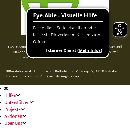
Das Diaspora-Kommissariat der deutschen Bischöfe unterstützt Priester und
Diakone in Nord-, Mittel- und Osteuropa. Seit 2014 werden die Mittel
zweckgebunden über das Bonifatiuswerk weitergeleitet.
©Bonifatiuswerk der deutschen Katholiken e. V., Kamp 22, 33098 Paderborn
Impressum
Datenschutz
Cookie-Erklärung
Sitemap
Hauptnavigation
Hilfen
Unterstützen
Projekte
Aktionen
Über Uns