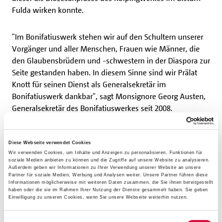
Fulda wirken konnte.
"Im Bonifatiuswerk stehen wir auf den Schultern unserer
Vorgänger und aller Menschen, Frauen wie Männer, die
den Glaubensbrüdern und -schwestern in der Diaspora zur
Seite gestanden haben. In diesem Sinne sind wir Prälat
Knott für seinen Dienst als Generalsekretär im
Bonifatiuswerk dankbar", sagt Monsignore Georg Austen,
Generalsekretär des Bonifatiuswerkes seit 2008.
Das Leben des ehemaligen
Diese Webseite verwendet Cookies
Generalsekretärs
Wir verwenden Cookies, um Inhalte und Anzeigen zu personalisieren, Funktionen für
soziale Medien anbieten zu können und die Zugriffe auf unsere Website zu analysieren.
Außerdem geben wir Informationen zu Ihrer Verwendung unserer Website an unsere
Prälat Roland Knott wurde am 11. Oktober 1928 in Köln
Partner für soziale Medien, Werbung und Analysen weiter. Unsere Partner führen diese
Informationen möglicherweise mit weiteren Daten zusammen, die Sie ihnen bereitgestellt
geboren. Nach seinem Theologiestudium in Fulda wurde
haben oder die sie im Rahmen Ihrer Nutzung der Dienste gesammelt haben. Sie geben
Einwilligung zu unseren Cookies, wenn Sie unsere Webseite weiterhin nutzen.
er 1955 zum Priester geweiht. Bereits im darauffolgenden
Jahr kam er zum ersten Mal in Kontakt mit Adolph Kolping
Einwilligungsauswahl