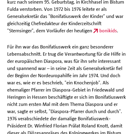
kurz nach seinem 95. Geburtstag, in Kirchhasel im Bistum
Fulda verstorben. Von 1972 bis 1976 leitete er als
Generalsekretär das "Bonifatiuswerk der Kinder" und war
gleichzeitig Chefredakteur der Kinderzeitschrift
"Sternsinger", dem Vorläufer der heutigen
bonikids
.
Für ihn war das Bonifatiuswerk ein ganz besonderer
Lebensabschnitt. Er trug die Verantwortung für die Hilfe in
der europäischen Diaspora, was für ihn sehr interessant
und spannend war – in seine Zeit als Generalsekretär fiel
der Beginn der Nordeuropahilfe im Jahr 1974. Und doch
war es, wie er es beschrieb, "ein Knochenjob". Als
ehemaliger Pfarrer im Diaspora-Gebiet in Friedewald und
Heringen in Hessen beschäftigte er sich im Bonifatiuswerk
nicht zum ersten Mal mit dem Thema Diaspora und er
war, sagte er selbst, "Diaspora-Pfarrer durch und durch".
1976 verabschiedete der damalige Bonifatiuswerk-
Präsident Dr. Winfried Florian Prälat Roland Knott, damit
dieser als Diözesanpräses des Kolpingwerkes im Bistum