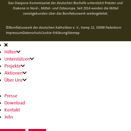
Das Diaspora-Kommissariat der deutschen Bischöfe unterstützt Priester und
Diakone in Nord-, Mittel- und Osteuropa. Seit 2014 werden die Mittel
zweckgebunden über das Bonifatiuswerk weitergeleitet.
©Bonifatiuswerk der deutschen Katholiken e. V., Kamp 22, 33098 Paderborn
Impressum
Datenschutz
Cookie-Erklärung
Sitemap
Hauptnavigation
Hilfen
Unterstützen
Projekte
Aktionen
Über Uns
Presse
Download
Kontakt
Jobs