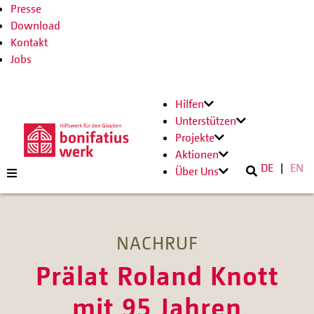
Presse
Download
Kontakt
Jobs
Hilfen
Unterstützen
Projekte
Aktionen
DE
EN
Über Uns
NACHRUF
Prälat Roland Knott
mit 95 Jahren