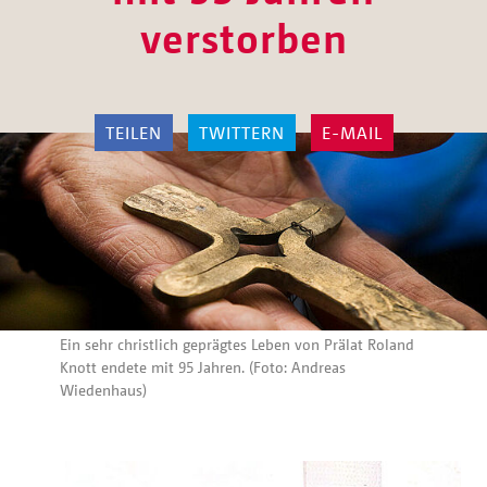
verstorben
TEILEN
TWITTERN
E-MAIL
Ein sehr christlich geprägtes Leben von Prälat Roland
Knott endete mit 95 Jahren. (Foto: Andreas
Wiedenhaus)