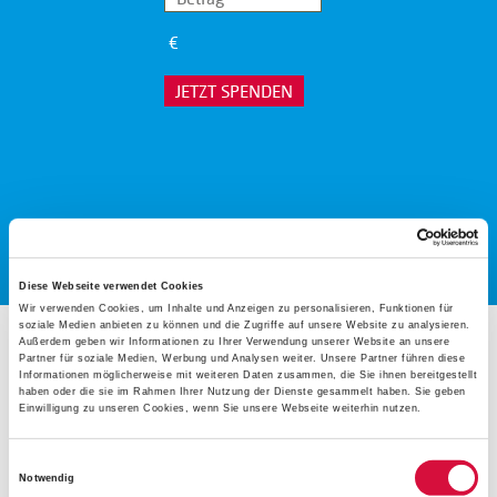
€
JETZT SPENDEN
Diese Webseite verwendet Cookies
Wir verwenden Cookies, um Inhalte und Anzeigen zu personalisieren, Funktionen für
soziale Medien anbieten zu können und die Zugriffe auf unsere Website zu analysieren.
Außerdem geben wir Informationen zu Ihrer Verwendung unserer Website an unsere
Partner für soziale Medien, Werbung und Analysen weiter. Unsere Partner führen diese
Ganz aktuell konnte ein E-Auto für kürzere Fahrten und
Informationen möglicherweise mit weiteren Daten zusammen, die Sie ihnen bereitgestellt
haben oder die sie im Rahmen Ihrer Nutzung der Dienste gesammelt haben. Sie geben
alltägliche Besorgungen bewilligt und ausgeliefert werden.
Einwilligung zu unseren Cookies, wenn Sie unsere Webseite weiterhin nutzen.
Mit dem neuen E-Auto können Bewohner zu Terminen
bei Ärzten oder Behörden nach Nauen, Berlin, Potsdam
Einwilligungsauswahl
Notwendig
oder Brandenburg gefahren werden und die