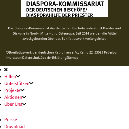
Das Diaspora-Kommissariat der deutschen Bischöfe unterstützt Priester und
Diakone in Nord-, Mittel- und Osteuropa. Seit 2014 werden die Mittel
zweckgebunden über das Bonifatiuswerk weitergeleitet.
©Bonifatiuswerk der deutschen Katholiken e. V., Kamp 22, 33098 Paderborn
Impressum
Datenschutz
Cookie-Erklärung
Sitemap
Hauptnavigation
Hilfen
Unterstützen
Projekte
Aktionen
Über Uns
Presse
Download