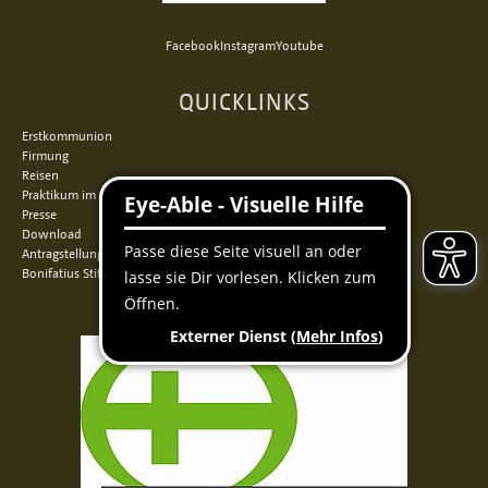
Facebook
Instagram
Youtube
QUICKLINKS
Erstkommunion
Firmung
Reisen
Praktikum im Norden
Presse
Download
Antragstellung
Bonifatius Stiftungszentrum