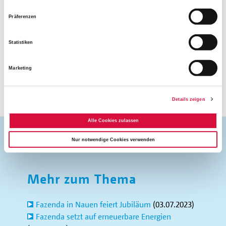
Parkplatzsuche wird vereinfacht. Seit Juni diesen Jahres ist
es möglich, den Auto mit Solarstrom von der eigenen
Präferenzen
Photovoltaikanlage auf der Fazenda aufzuladen.
Die
Verkehrshilfe des Bonifatiuswerkes hat das E-Auto mit
Statistiken
mehr als 13.000 Euro gefördert.
Marketing
(dün)
Details zeigen
Alle Cookies zulassen
Nur notwendige Cookies verwenden
Mehr zum Thema
Fazenda in Nauen feiert Jubiläum
(03.07.2023)
Fazenda setzt auf erneuerbare Energien