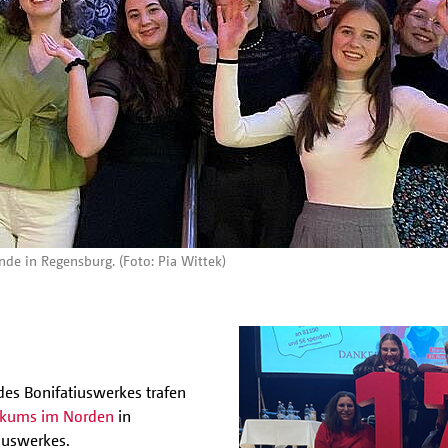
de in Regensburg. (Foto: Pia Wittek)
es Bonifatiuswerkes trafen
ikums im Norden
in
iuswerkes.