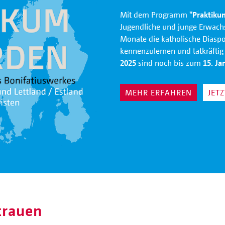
Mit dem Programm
"Praktiku
Jugendliche und junge Erwachs
Monate die katholische Diasp
kennenzulernen und tatkräftig 
2025
sind noch bis zum
15. Ja
MEHR ERFAHREN
JET
trauen