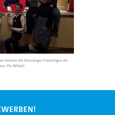
 feierten die Ehemaligen Freiwilligen die
oto: Pia Wittek)
BEWERBEN!