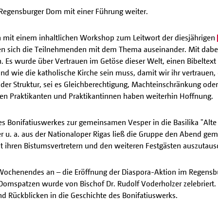
 Regensburger Dom mit einer Führung weiter.
 mit einem inhaltlichen Workshop zum Leitwort der diesjährigen
tzten sich die Teilnehmenden mit dem Thema auseinander. Mit dab
n. Es wurde über Vertrauen im Getöse dieser Welt, einen Bibelte
d wie die katholische Kirche sein muss, damit wir ihr vertrauen, d
 der Struktur, sei es Gleichberechtigung, Machteinschränkung oder
en Praktikanten und Praktikantinnen haben weiterhin Hoffnung.
 Bonifatiuswerkes zur gemeinsamen Vesper in die Basilika "Alte K
r u. a. aus der Nationaloper Rigas ließ die Gruppe den Abend ge
mit ihren Bistumsvertretern und den weiteren Festgästen auszutau
ochenendes an – die Eröffnung der Diaspora-Aktion im Regensbu
 Domspatzen wurde von Bischof Dr. Rudolf Voderholzer zelebrie
d Rückblicken in die Geschichte des Bonifatiuswerks.