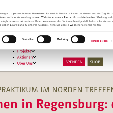
zeigen zu personalisieren, Funktionen für soziale Medien anbieten zu können und die Zugriffe 
ionen zu Ihrer Verwendung unserer Website an unsere Partner für soziale Medien, Werbung und 
n möglicherweise mit weiteren Daten zusammen, die Sie ihnen bereitgestellt haben oder die sie 
 geben Einwilligung zu unseren Cookies, wenn Sie unsere Webseite weiterhin nutzen.
Hilfen
Statistiken
Marketing
Details zeigen
Unterstützen
Projekte
Aktionen
SPENDEN
SHOP
Über Uns
PRAKTIKUM IM NORDEN TREFFE
en in Regensburg: