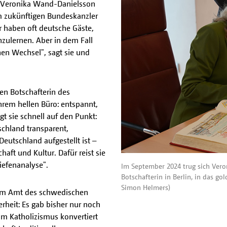
e Veronika Wand-Danielsson
em zukünftigen Bundeskanzler
r haben oft deutsche Gäste,
ulernen. Aber in dem Fall
hen Wechsel", sagt sie und
en Botschafterin des
ihrem hellen Büro: entspannt,
t sie schnell auf den Punkt:
schland transparent,
eutschland aufgestellt ist –
haft und Kultur. Dafür reist sie
iefenanalyse".
Im September 2024 trug sich Ver
Botschafterin in Berlin, in das go
Simon Helmers)
n im Amt des schwedischen
erheit: Es gab bisher nur noch
um Katholizismus konvertiert