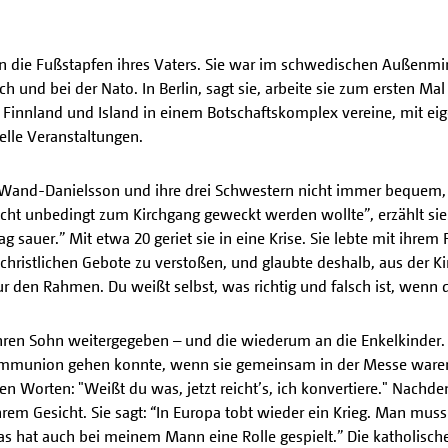
n in die Fußstapfen ihres Vaters. Sie war im schwedischen Außenmin
ich und bei der Nato. In Berlin, sagt sie, arbeite sie zum ersten Ma
innland und Island in einem Botschaftskomplex vereine, mit eig
elle Veranstaltungen.
 Wand-Danielsson und ihre drei Schwestern nicht immer bequem, “
 unbedingt zum Kirchgang geweckt werden wollte”, erzählt sie. 
g sauer.” Mit etwa 20 geriet sie in eine Krise. Sie lebte mit ih
 christlichen Gebote zu verstoßen, und glaubte deshalb, aus der K
nur den Rahmen. Du weißt selbst, was richtig und falsch ist, wenn d
hren Sohn weitergegeben – und die wiederum an die Enkelkinder. I
r Kommunion gehen konnte, wenn sie gemeinsam in der Messe war
den Worten: "Weißt du was, jetzt reicht’s, ich konvertiere." Nac
hrem Gesicht. Sie sagt: “In Europa tobt wieder ein Krieg. Man mus
as hat auch bei meinem Mann eine Rolle gespielt.” Die katholische 