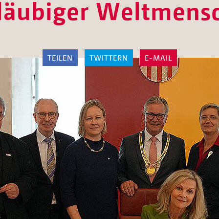
läubiger Weltmens
TEILEN
TWITTERN
E-MAIL