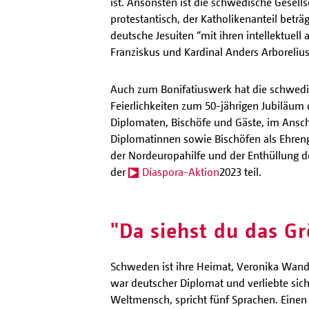
ist. Ansonsten ist die schwedische Gesellsc
protestantisch, der Katholikenanteil beträ
deutsche Jesuiten “mit ihren intellektuell
Franziskus und Kardinal Anders Arboreliu
Auch zum Bonifatiuswerk hat die schwedi
Feierlichkeiten zum 50-jährigen Jubiläum
Diplomaten, Bischöfe und Gäste, im Ansch
Diplomatinnen sowie Bischöfen als Ehreng
der Nordeuropahilfe und der Enthüllung d
der
Diaspora-Aktion
2023 teil.
"Da siehst du das Gr
Schweden ist ihre Heimat, Veronika Wand-D
war deutscher Diplomat und verliebte sich 
Weltmensch, spricht fünf Sprachen. Einen T