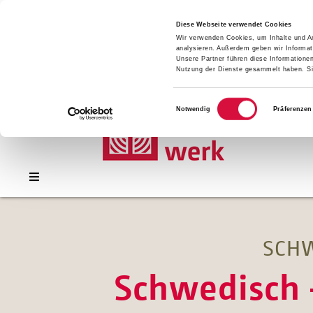
Presse
Download
Diese Webseite verwendet Cookies
Wir verwenden Cookies, um Inhalte und An
Kontakt
analysieren. Außerdem geben wir Informat
Jobs
Unsere Partner führen diese Informatione
Nutzung der Dienste gesammelt haben. Sie
Einwilligungsauswahl
Notwendig
Präferenzen
SCHW
Schwedisch –