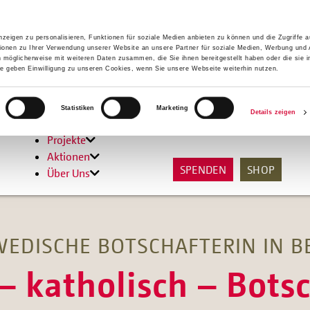
zeigen zu personalisieren, Funktionen für soziale Medien anbieten zu können und die Zugriffe 
ionen zu Ihrer Verwendung unserer Website an unsere Partner für soziale Medien, Werbung und 
n möglicherweise mit weiteren Daten zusammen, die Sie ihnen bereitgestellt haben oder die sie 
 geben Einwilligung zu unseren Cookies, wenn Sie unsere Webseite weiterhin nutzen.
Hilfen
Statistiken
Marketing
Details zeigen
Unterstützen
Projekte
Aktionen
SPENDEN
SHOP
Über Uns
EDISCHE BOTSCHAFTERIN IN B
 katholisch – Botsc