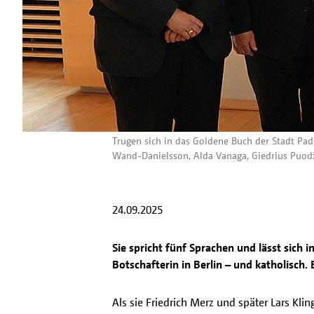
Trugen sich in das Goldene Buch der Stadt Pad
Wand-Danielsson, Alda Vanaga, Giedrius Puodži
24.09.2025
Sie spricht fünf Sprachen und lässt sich 
Botschafterin in Berlin – und katholisch
Als sie Friedrich Merz und später Lars Kli