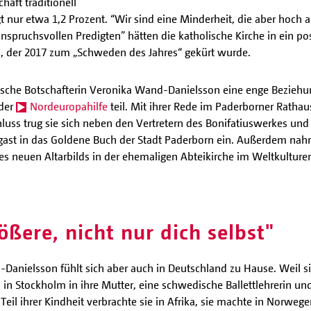
haft traditionell
gt nur etwa 1,2 Prozent. “Wir sind eine Minderheit, die aber hoch a
 anspruchsvollen Predigten” hätten die katholische Kirche in ein po
s, der 2017 zum „Schweden des Jahres“ gekürt wurde.
sche Botschafterin Veronika Wand-Danielsson eine enge Beziehu
 der
Nordeuropahilfe
teil. Mit ihrer Rede im Paderborner Rathau
luss trug sie sich neben den Vertretern des Bonifatiuswerkes un
ast in das Goldene Buch der Stadt Paderborn ein. Außerdem nahm
es neuen Altarbilds in der ehemaligen Abteikirche im Weltkulture
ößere, nicht nur dich selbst"
anielsson fühlt sich aber auch in Deutschland zu Hause. Weil sie
in Stockholm in ihre Mutter, eine schwedische Ballettlehrerin und K
eil ihrer Kindheit verbrachte sie in Afrika, sie machte in Norweg