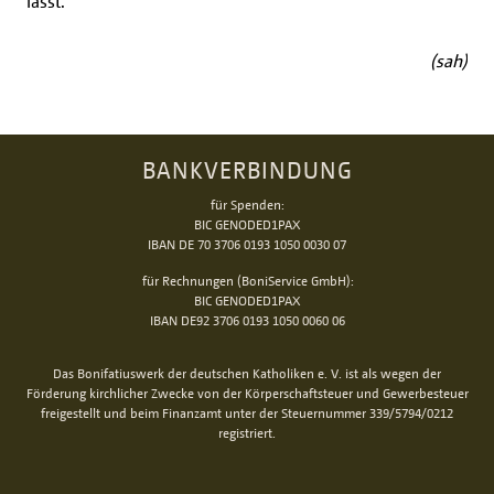
lässt.
(sah)
BANKVERBINDUNG
für Spenden:
BIC GENODED1PAX
IBAN DE 70 3706 0193 1050 0030 07
für Rechnungen (BoniService GmbH):
BIC GENODED1PAX
IBAN DE92 3706 0193 1050 0060 06
Das Bonifatiuswerk der deutschen Katholiken e. V. ist als wegen der
Förderung kirchlicher Zwecke von der Körperschaftsteuer und Gewerbesteuer
freigestellt und beim Finanzamt unter der Steuernummer 339/5794/0212
registriert.