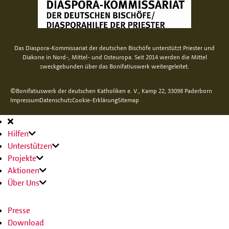
Das Diaspora-Kommissariat der deutschen Bischöfe unterstützt Priester und
Diakone in Nord-, Mittel- und Osteuropa. Seit 2014 werden die Mittel
zweckgebunden über das Bonifatiuswerk weitergeleitet.
©Bonifatiuswerk der deutschen Katholiken e. V., Kamp 22, 33098 Paderborn
Impressum
Datenschutz
Cookie-Erklärung
Sitemap
Hauptnavigation
Hilfen
Unterstützen
Projekte
Aktionen
Über Uns
Presse
Download