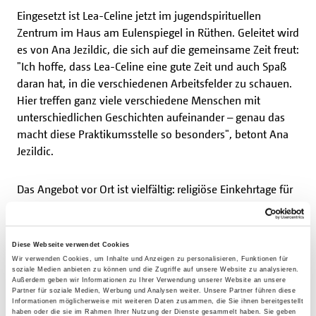
Eingesetzt ist Lea-Celine jetzt im jugendspirituellen
Zentrum im Haus am Eulenspiegel in Rüthen. Geleitet wird
es von Ana Jezildic, die sich auf die gemeinsame Zeit freut:
"Ich hoffe, dass Lea-Celine eine gute Zeit und auch Spaß
daran hat, in die verschiedenen Arbeitsfelder zu schauen.
Hier treffen ganz viele verschiedene Menschen mit
unterschiedlichen Geschichten aufeinander – genau das
macht diese Praktikumsstelle so besonders", betont Ana
Jezildic.
Das Angebot vor Ort ist vielfältig: religiöse Einkehrtage für
Schulklassen, spirituelle Impulse an der Kapelle St. Georg
oder jugendspirituelle Formate. Ein besonderer
Schwerpunkt liegt auf dem neuen jugendspirituellen
Diese Webseite verwendet Cookies
Zentrum, das sich derzeit im Aufbau befindet. "Das
Wir verwenden Cookies, um Inhalte und Anzeigen zu personalisieren, Funktionen für
soziale Medien anbieten zu können und die Zugriffe auf unsere Website zu analysieren.
Konzept steht, nun geht es an die konkrete Umsetzung.
Außerdem geben wir Informationen zu Ihrer Verwendung unserer Website an unsere
Erste Termine sind bereits geplant, an denen Lea-Celine
Partner für soziale Medien, Werbung und Analysen weiter. Unsere Partner führen diese
Informationen möglicherweise mit weiteren Daten zusammen, die Sie ihnen bereitgestellt
teilnehmen und Entscheidungsprozesse miterleben kann."
haben oder die sie im Rahmen Ihrer Nutzung der Dienste gesammelt haben. Sie geben