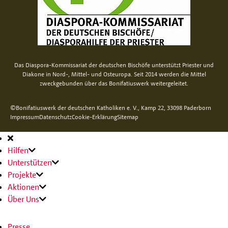
Das Diaspora-Kommissariat der deutschen Bischöfe unterstützt Priester und
Diakone in Nord-, Mittel- und Osteuropa. Seit 2014 werden die Mittel
zweckgebunden über das Bonifatiuswerk weitergeleitet.
©Bonifatiuswerk der deutschen Katholiken e. V., Kamp 22, 33098 Paderborn
Impressum
Datenschutz
Cookie-Erklärung
Sitemap
Hauptnavigation
Hilfen
Unterstützen
Projekte
Aktionen
Über Uns
Presse