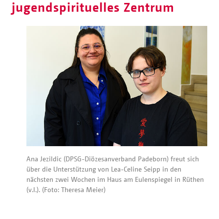
jugendspirituelles Zentrum
Ana Jezildic (DPSG-Diözesanverband Padeborn) freut sich
über die Unterstützung von Lea-Celine Seipp in den
nächsten zwei Wochen im Haus am Eulenspiegel in Rüthen
(v.l.). (Foto: Theresa Meier)