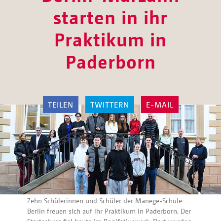
starten in ihr
Praktikum in
Paderborn
TEILEN
TWITTERN
E-MAIL
Zehn Schülerinnen und Schüler der Manege-Schule
Berlin freuen sich auf ihr Praktikum in Paderborn. Der