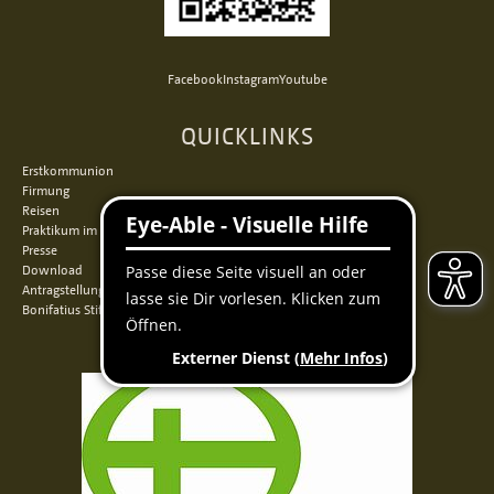
Facebook
Instagram
Youtube
QUICKLINKS
Erstkommunion
Firmung
Reisen
Praktikum im Norden
Presse
Download
Antragstellung
Bonifatius Stiftungszentrum