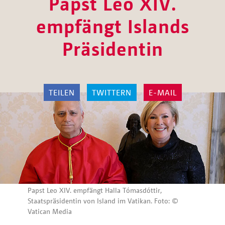
Papst Leo XIV.
empfängt Islands
Präsidentin
TEILEN
TWITTERN
E-MAIL
Papst Leo XIV. empfängt Halla Tómasdóttir,
Staatspräsidentin von Island im Vatikan. Foto: ©
Vatican Media