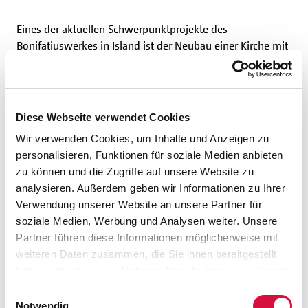
Eines der aktuellen Schwerpunktprojekte des
Bonifatiuswerkes in Island ist der Neubau einer Kirche mit
Gemeindezentrum im isländischen
Selfoss
. Anfang
September 2026 wird der pastorale Ort eingeweiht. Die
neue Heiligkreuzgemeinde in Selfoss, die 2025 gegründet
wurde, umfasst ein Gebiet mit einem Durchmesser von
Diese Webseite verwendet Cookies
fast 400 Kilometern und zählt etwa 1.000 registrierte
Wir verwenden Cookies, um Inhalte und Anzeigen zu
Katholiken. Ein weiteres wichtiges Projekt ist der
personalisieren, Funktionen für soziale Medien anbieten
Erweiterungsbau im
Karmelkloster in Hafnarfjördur
in
zu können und die Zugriffe auf unsere Website zu
Island, der ebenfalls mit Mitteln des Bonifatiuswerkes
analysieren. Außerdem geben wir Informationen zu Ihrer
gefördert wird.
Verwendung unserer Website an unsere Partner für
soziale Medien, Werbung und Analysen weiter. Unsere
Die katholische Kirche in Island ist sehr international
Partner führen diese Informationen möglicherweise mit
geprägt: “Mehr als 170 Nationen gehören ihr hier an”,
weiteren Daten zusammen, die Sie ihnen bereitgestellt
erläutert Bonifatiuswerk-Generalsekretär Monsignore
haben oder die sie im Rahmen Ihrer Nutzung der Dienste
Georg Austen. Die Gläubigen setzen sich mehrheitlich aus
gesammelt haben. Sie geben Einwilligung zu unseren
Einwilligungsauswahl
Migranten, Arbeitsmigranten und Geflüchtete – darunter
Cookies, wenn Sie unsere Webseite weiterhin nutzen.
Notwendig