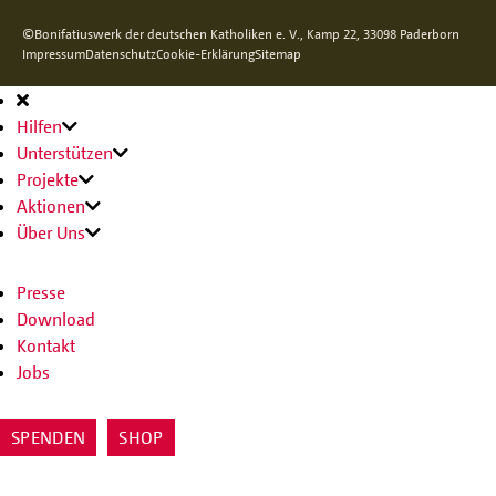
©Bonifatiuswerk der deutschen Katholiken e. V., Kamp 22, 33098 Paderborn
Impressum
Datenschutz
Cookie-Erklärung
Sitemap
Hauptnavigation
Hilfen
Unterstützen
Projekte
Aktionen
Über Uns
Presse
Download
Kontakt
Jobs
SPENDEN
SHOP