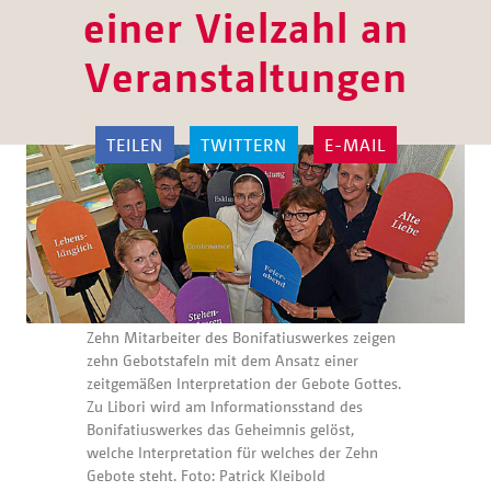
einer Vielzahl an
Veranstaltungen
TEILEN
TWITTERN
E-MAIL
Zehn Mitarbeiter des Bonifatiuswerkes zeigen
zehn Gebotstafeln mit dem Ansatz einer
zeitgemäßen Interpretation der Gebote Gottes.
Zu Libori wird am Informationsstand des
Bonifatiuswerkes das Geheimnis gelöst,
welche Interpretation für welches der Zehn
Gebote steht. Foto: Patrick Kleibold