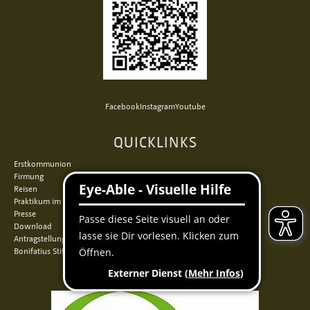
Facebook
Instagram
Youtube
QUICKLINKS
Erstkommunion
Firmung
Reisen
Praktikum im Norden
Presse
Download
Antragstellung
Bonifatius Stiftungszentrum