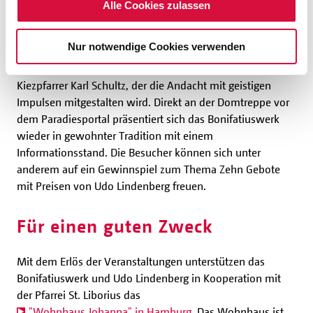
Alle Cookies zulassen
Auch während der traditionellen „Gebetsstunde für die
Christen in der Diaspora“ am Montag, 24 Juli, um 14 Uhr
Nur notwendige Cookies verwenden
im Hohen Dom wird die Wegweisung Gottes als Angebot
zum Leben aufgegriffen. Zu Gast ist der Hamburger
Kiezpfarrer Karl Schultz, der die Andacht mit geistigen
Impulsen mitgestalten wird. Direkt an der Domtreppe vor
dem Paradiesportal präsentiert sich das Bonifatiuswerk
wieder in gewohnter Tradition mit einem
Informationsstand. Die Besucher können sich unter
anderem auf ein Gewinnspiel zum Thema Zehn Gebote
mit Preisen von Udo Lindenberg freuen.
Für einen guten Zweck
Mit dem Erlös der Veranstaltungen unterstützen das
Bonifatiuswerk und Udo Lindenberg in Kooperation mit
der Pfarrei St. Liborius das
"Wohnhaus Johanna" in Hamburg
. Das Wohnhaus ist