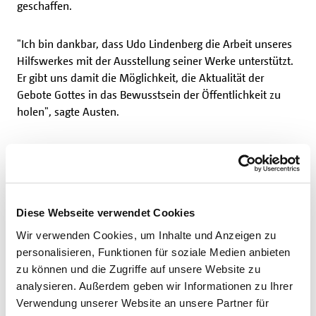
geschaffen.
"Ich bin dankbar, dass Udo Lindenberg die Arbeit unseres
Hilfswerkes mit der Ausstellung seiner Werke unterstützt.
Er gibt uns damit die Möglichkeit, die Aktualität der
Gebote Gottes in das Bewusstsein der Öffentlichkeit zu
holen", sagte Austen.
Podiumsdiskussionen zu den 10
Geboten
Begleitend dazu werden in der Gaukirche zwei
Diese Webseite verwendet Cookies
Podiumsdiskussionen stattfinden. Am Mittwoch, 26. Juli,
Wir verwenden Cookies, um Inhalte und Anzeigen zu
um 19 Uhr, richten Rabbi Andrew Steiman (Jüdische
personalisieren, Funktionen für soziale Medien anbieten
Theologie), Prof. Dr. Klaus von Stosch (Komparative
zu können und die Zugriffe auf unsere Website zu
Theologie) und Jun.-Prof. Dr. Muna Tatari (Islamische
analysieren. Außerdem geben wir Informationen zu Ihrer
Theologie) einen gemeinsamen Blick der drei großen
Verwendung unserer Website an unsere Partner für
monotheistischen Weltreligionen auf die Gebote Gottes.