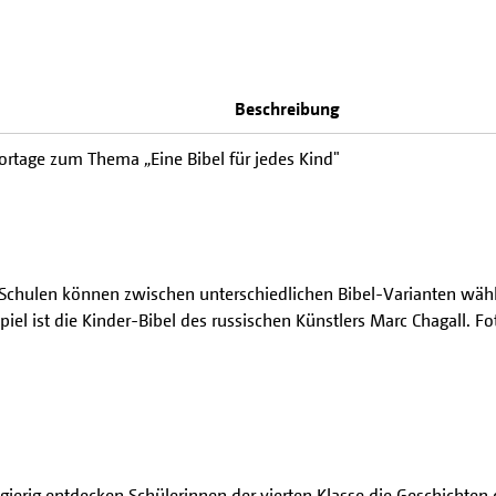
Beschreibung
ortage zum Thema „Eine Bibel für jedes Kind"
 Schulen können zwischen unterschiedlichen Bibel-Varianten wähl
piel ist die Kinder-Bibel des russischen Künstlers Marc Chagall. Fo
ierig entdecken Schülerinnen der vierten Klasse die Geschichten d