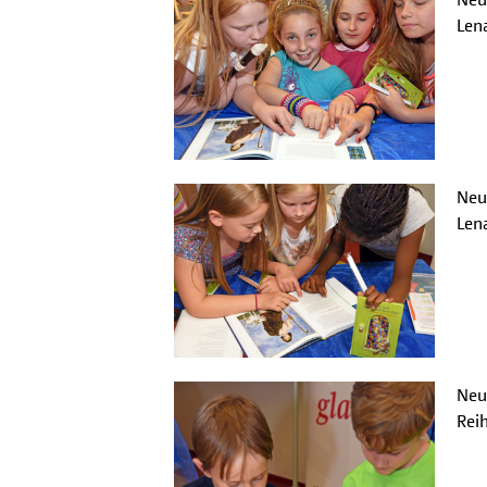
Len
Neug
Len
Neug
Rei