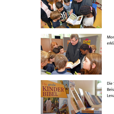
Mons
erkl
Die
Beis
Len