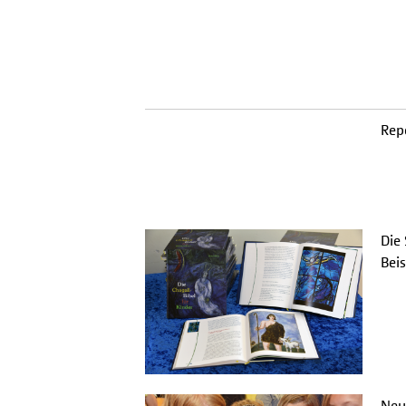
Rep
Die
Beis
Neug