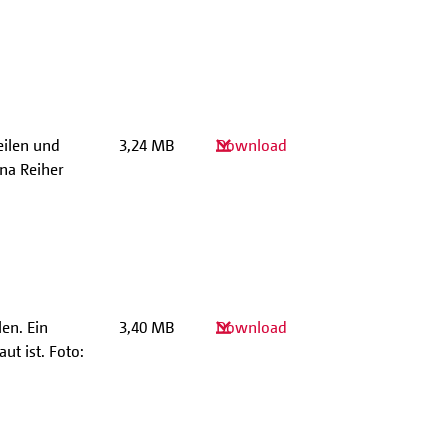
eilen und
3,24 MB
Download
ena Reiher
en. Ein
3,40 MB
Download
ut ist. Foto: