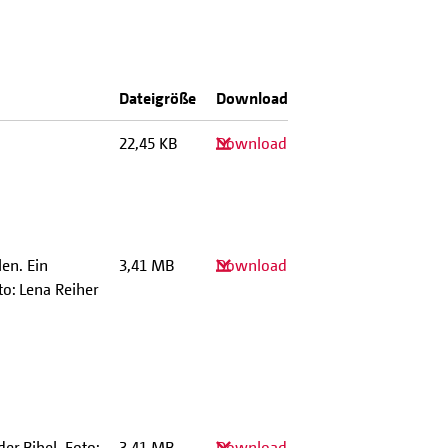
Dateigröße
Download
22,45 KB
Download
en. Ein
3,41 MB
Download
to: Lena Reiher
er Bibel. Foto:
3,41 MB
Download