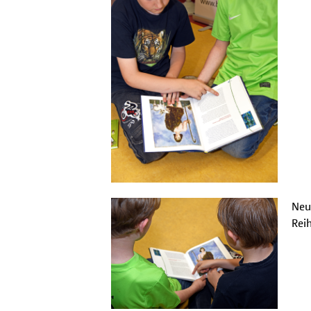
Neug
Rei