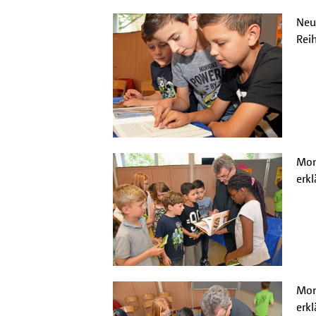
Neug
Rei
Mons
erkl
Mons
erkl