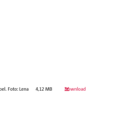
bel. Foto: Lena
4,12 MB
Download