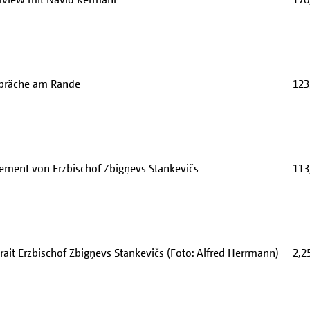
präche am Rande
123
tement von Erzbischof Zbigņevs Stankevičs
113
rait Erzbischof Zbigņevs Stankevičs (Foto: Alfred Herrmann)
2,2