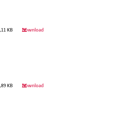
,11 KB
Download
,89 KB
Download