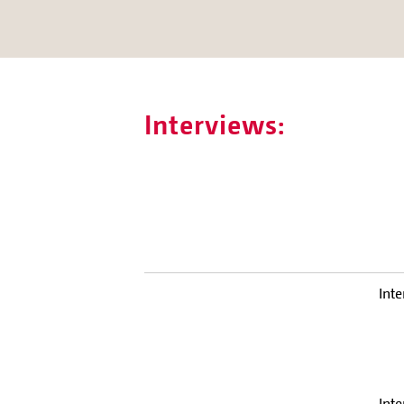
Interviews:
Int
Int