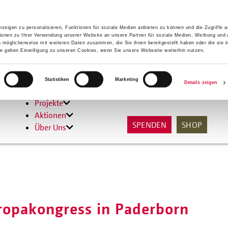
zeigen zu personalisieren, Funktionen für soziale Medien anbieten zu können und die Zugriffe 
ionen zu Ihrer Verwendung unserer Website an unsere Partner für soziale Medien, Werbung und 
n möglicherweise mit weiteren Daten zusammen, die Sie ihnen bereitgestellt haben oder die sie 
 geben Einwilligung zu unseren Cookies, wenn Sie unsere Webseite weiterhin nutzen.
Hilfen
Statistiken
Marketing
Details zeigen
Unterstützen
Projekte
Aktionen
SPENDEN
SHOP
Über Uns
ropakongress in Paderborn