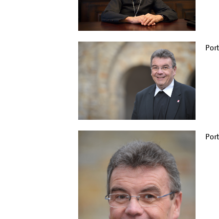
Port
Port