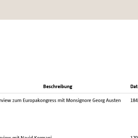
Beschreibung
Dat
erview zum Europakongress mit Monsignore Georg Austen
184
erview mit Navid Kermani
170