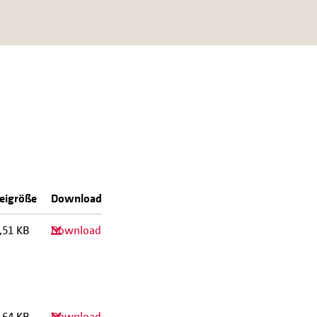
eigröße
Download
,51 KB
Download
,64 KB
Download