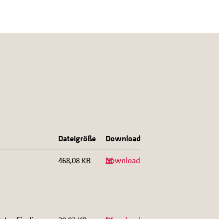
Dateigröße
Download
468,08 KB
Download