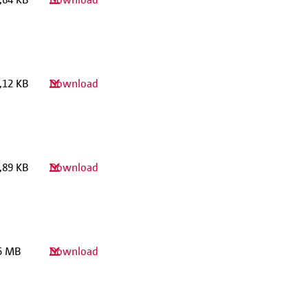
,12 KB
Download
,89 KB
Download
5 MB
Download