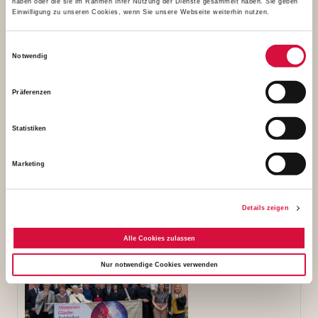
haben oder die sie im Rahmen Ihrer Nutzung der Dienste gesammelt haben. Sie geben
Einwilligung zu unseren Cookies, wenn Sie unsere Webseite weiterhin nutzen.
Einwilligungsauswahl
Notwendig
1. Preis bei der Verleihung des "Bonifatiuspreises für
missionarisches Handeln in Deutschland 2019": "One
Präferenzen
Minute Homily" der Deutschen Provinz der Jesuiten in
München (Foto: Kleibold)
Statistiken
1,11 MB
Marketing
Download
Details zeigen
Alle Cookies zulassen
Nur notwendige Cookies verwenden