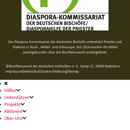
Das Diaspora-Kommissariat der deutschen Bischöfe unterstützt Priester und
Diakone in Nord-, Mittel- und Osteuropa. Seit 2014 werden die Mittel
zweckgebunden über das Bonifatiuswerk weitergeleitet.
©Bonifatiuswerk der deutschen Katholiken e. V., Kamp 22, 33098 Paderborn
Impressum
Datenschutz
Cookie-Erklärung
Sitemap
Hauptnavigation
Hilfen
Unterstützen
Projekte
Aktionen
Über Uns