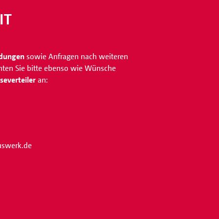
IT
ldungen
sowie Anfragen nach weiteren
chten Sie bitte ebenso wie Wünsche
everteiler
an:
iuswerk.de