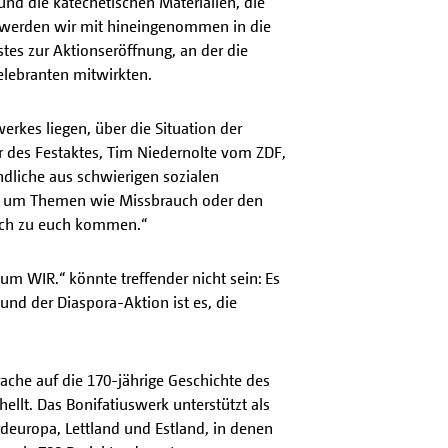
und die katechetischen Materialien, die
So werden wir mit hineingenommen in die
es zur Aktionseröffnung, an der die
elebranten mitwirkten.
rkes liegen, über die Situation der
or des Festaktes, Tim Niedernolte vom ZDF,
dliche aus schwierigen sozialen
icht um Themen wie Missbrauch oder den
 ich zu euch kommen.“
zum WIR.“ könnte treffender nicht sein: Es
und der Diaspora-Aktion ist es, die
ache auf die 170-jährige Geschichte des
llt. Das Bonifatiuswerk unterstützt als
deuropa, Lettland und Estland, in denen