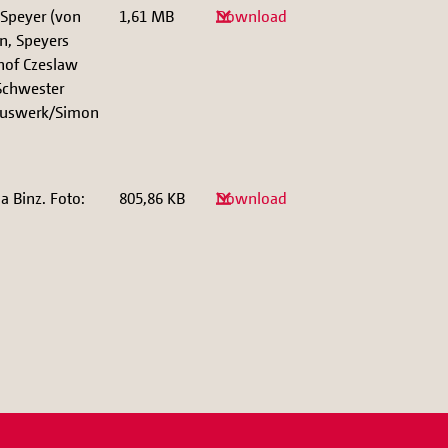
 Speyer (von
1,61 MB
Download
n, Speyers
chof Czeslaw
 Schwester
tiuswerk/Simon
a Binz. Foto:
805,86 KB
Download