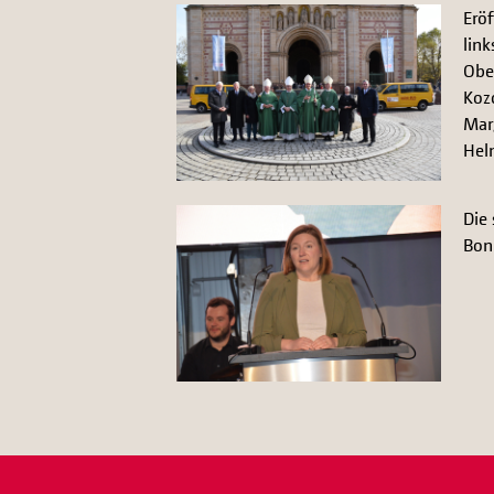
Erö
link
Obe
Koz
Mar
Hel
Die 
Bon