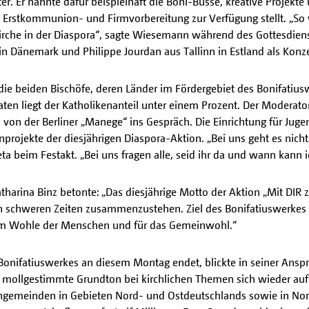
. Er nannte dafür beispielhaft die Boni-Busse, kreative Projekte 
die Erstkommunion- und Firmvorbereitung zur Verfügung stellt. „
che in der Diaspora“, sagte Wiesemann während des Gottesdienst
 Dänemark und Philippe Jourdan aus Tallinn in Estland als Konz
ie beiden Bischöfe, deren Länder im Fördergebiet des Bonifatiuswe
aaten liegt der Katholikenanteil unter einem Prozent. Der Moderat
on der Berliner „Manege“ ins Gespräch. Die Einrichtung für Jugen
denprojekte der diesjährigen Diaspora-Aktion. „Bei uns geht es n
a beim Festakt. „Bei uns fragen alle, seid ihr da und wann kann
atharina Binz betonte: „Das diesjährige Motto der Aktion „Mit DIR 
sen schweren Zeiten zusammenzustehen. Ziel des Bonifatiuswerkes 
um Wohle der Menschen und für das Gemeinwohl.“
 Bonifatiuswerkes an diesem Montag endet, blickte in seiner Anspr
 mollgestimmte Grundton bei kirchlichen Themen sich wieder aufhe
engemeinden in Gebieten Nord- und Ostdeutschlands sowie in Nor