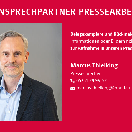
NSPRECHPARTNER PRESSEARBE
Belegexemplare und Rückme
Informationen oder Bildern ri
zur
Aufnahme in unseren Press
Marcus Thielking
Pressesprecher
05251 29 96-52
marcus.thielking
@
bonifat