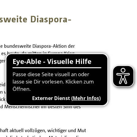
sweite Diaspora-
ie bundesweite Diaspora-Aktion der
 es heute, da mitten in Europa Krieg
genseitig bestärken und untereinander
eideweg steht, ob sie die großen globalen
will“, sagte der Speyerer Bischof Dr.
ückzuziehen. „Wir dürfen nicht zur Sekte
ind Menschenfischer im besten Sinn des
haft aktuell vollzögen, wichtiger und Mut