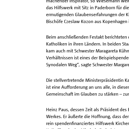
machender Inspirator, so Wiesemann weiter
das Hilfswerk mit Sitz in Paderborn für 
ermutigenden Glaubenserfahrungen der Kir
Bischöfe Czeslaw Kozon aus Kopenhagen in
Beim anschließenden Festakt berichteten d
Katholiken in ihren Ländern. In beiden St
kam auch mit Schwester Maragareta Kühn v
Verhältnissen ist eines der Beispielspen
Synodalen Weg“, sagte Schwester Margaret
Die stellvertretende Ministerpräsidentin K
ist eine Aufforderung an uns alle, in die
Gemeinschaft im Glauben zu stärken – z
Heinz Paus, dessen Zeit als Präsident des
Werkes. Er äußerte die Hoffnung, dass der
rein spendenfinanziertes Hilfswerk Kirch