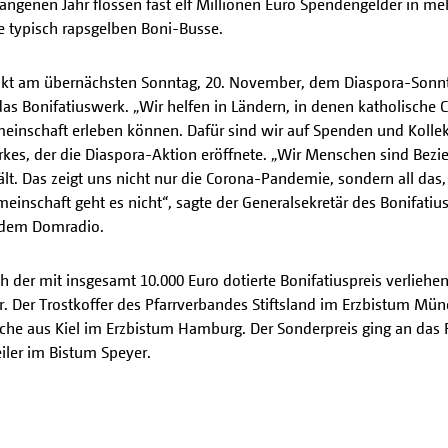
angenen Jahr flossen fast elf Millionen Euro Spendengelder in meh
e typisch rapsgelben Boni-Busse.
nkt am übernächsten Sonntag, 20. November, dem Diaspora-Sonnt
das Bonifatiuswerk. „Wir helfen in Ländern, in denen
katholische C
meinschaft erleben können. Dafür sind wir auf Spenden und Kollek
kes, der die Diaspora-Aktion eröffnete.
„Wir Menschen sind Bezi
ält. Das zeigt uns nicht nur die Corona-Pandemie, sondern all d
einschaft geht es nicht“, sagte der Generalsekretär des Bonifat
t dem Domradio.
er mit insgesamt 10.000 Euro dotierte Bonifatiuspreis verliehen.
. Der Trostkoffer des Pfarrverbandes Stiftsland im Erzbistum Münc
irche aus Kiel im Erzbistum Hamburg. Der Sonderpreis ging an das
ler im Bistum Speyer.