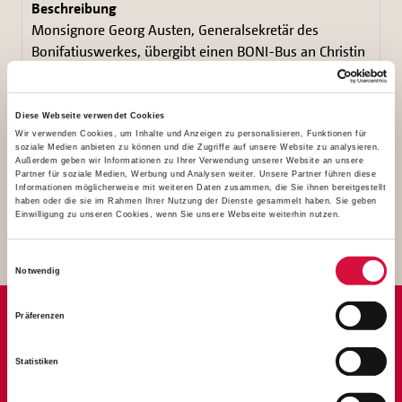
Monsignore Georg Austen, Generalsekretär des
Bonifatiuswerkes, übergibt einen BONI-Bus an Christin
Noack, Thomas Jentzsch, Laurenz Grieger und Stephan
Schubert vom Winfriedhaus in Dippoldiswalde (v.l.).
Foto: Simon Helmers
Diese Webseite verwendet Cookies
Wir verwenden Cookies, um Inhalte und Anzeigen zu personalisieren, Funktionen für
soziale Medien anbieten zu können und die Zugriffe auf unsere Website zu analysieren.
Außerdem geben wir Informationen zu Ihrer Verwendung unserer Website an unsere
2,98 MB
Partner für soziale Medien, Werbung und Analysen weiter. Unsere Partner führen diese
Informationen möglicherweise mit weiteren Daten zusammen, die Sie ihnen bereitgestellt
haben oder die sie im Rahmen Ihrer Nutzung der Dienste gesammelt haben. Sie geben
Einwilligung zu unseren Cookies, wenn Sie unsere Webseite weiterhin nutzen.
Download
Einwilligungsauswahl
Notwendig
Präferenzen
ANSPRECHPARTNER
Statistiken
PRESSEARBEIT