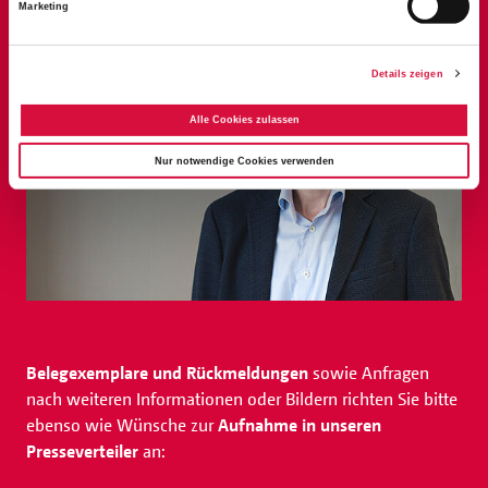
Marketing
Details zeigen
Alle Cookies zulassen
Nur notwendige Cookies verwenden
Belegexemplare und Rückmeldungen
sowie Anfragen
nach weiteren Informationen oder Bildern richten Sie bitte
ebenso wie Wünsche zur
Aufnahme in unseren
Presseverteiler
an: