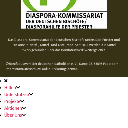
Das Diaspora-Kommissariat der deutschen Bischöfe unterstützt Priester und
Diakone in Nord-, Mittel- und Osteuropa. Seit 2014 werden die Mittel
zweckgebunden über das Bonifatiuswerk weitergeleitet.
©Bonifatiuswerk der deutschen Katholiken e. V., Kamp 22, 33098 Paderborn
Impressum
Datenschutz
Cookie-Erklärung
Sitemap
Hauptnavigation
Hilfen
Unterstützen
Projekte
Aktionen
Über Uns