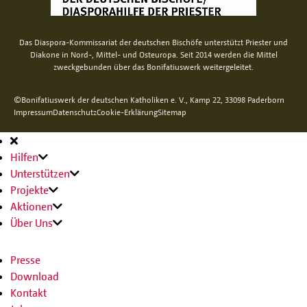
Das Diaspora-Kommissariat der deutschen Bischöfe unterstützt Priester und
Diakone in Nord-, Mittel- und Osteuropa. Seit 2014 werden die Mittel
zweckgebunden über das Bonifatiuswerk weitergeleitet.
©Bonifatiuswerk der deutschen Katholiken e. V., Kamp 22, 33098 Paderborn
Impressum
Datenschutz
Cookie-Erklärung
Sitemap
Hauptnavigation
Hilfen
Unterstützen
Projekte
Aktionen
Über Uns
Presse
Download
Kontakt