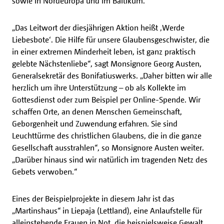
sowie in Nordeuropa und im Baltikum.
„Das Leitwort der diesjährigen Aktion heißt ‚Werde
Liebesbote‘. Die Hilfe für unsere Glaubensgeschwister, die
in einer extremen Minderheit leben, ist ganz praktisch
gelebte Nächstenliebe“, sagt Monsignore Georg Austen,
Generalsekretär des Bonifatiuswerks. „Daher bitten wir alle
herzlich um ihre Unterstützung – ob als Kollekte im
Gottesdienst oder zum Beispiel per Online-Spende. Wir
schaffen Orte, an denen Menschen Gemeinschaft,
Geborgenheit und Zuwendung erfahren. Sie sind
Leuchttürme des christlichen Glaubens, die in die ganze
Gesellschaft ausstrahlen“, so Monsignore Austen weiter.
„Darüber hinaus sind wir natürlich im tragenden Netz des
Gebets verwoben.“
Eines der Beispielprojekte in diesem Jahr ist das
„Martinshaus“ in Liepaja (Lettland), eine Anlaufstelle für
alleinstehende Frauen in Not, die beispielsweise Gewalt