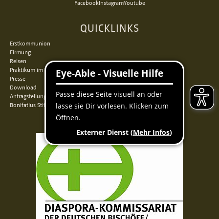
Facebook
Instagram
Youtube
QUICKLINKS
Erstkommunion
Firmung
Reisen
Praktikum im Norden
Presse
Download
Antragstellung
Bonifatius Stiftungszentrum