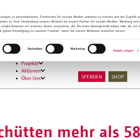
zeigen zu personalisieren, Funktionen für soziale Medien anbieten zu können und die Zugriffe 
ionen zu Ihrer Verwendung unserer Website an unsere Partner für soziale Medien, Werbung und 
n möglicherweise mit weiteren Daten zusammen, die Sie ihnen bereitgestellt haben oder die sie 
 geben Einwilligung zu unseren Cookies, wenn Sie unsere Webseite weiterhin nutzen.
Hilfen
Statistiken
Marketing
Details zeigen
Unterstützen
Projekte
Aktionen
SPENDEN
SHOP
Über Uns
chütten mehr als 5