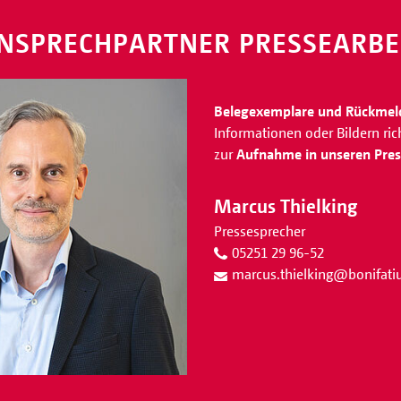
NSPRECHPARTNER PRESSEARBE
Belegexemplare und Rückme
Informationen oder Bildern ri
zur
Aufnahme in unseren Press
Marcus Thielking
Pressesprecher
05251 29 96-52
marcus.thielking
@
bonifat