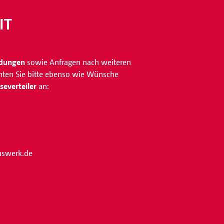
IT
ldungen
sowie Anfragen nach weiteren
chten Sie bitte ebenso wie Wünsche
everteiler
an:
iuswerk.de