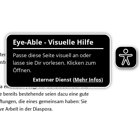
en in der Diaspora ausgeschüttet. Zu den
sten-Stiftung "Solidarität" und die
 einsetzen", sagt der Generalsekretär des
e bereits bestehende seien dazu eine gute
tiftungen, die eines gemeinsam haben: Sie
e Arbeit in der Diaspora.