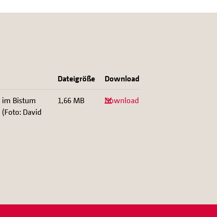
Dateigröße
Download
 im Bistum
1,66 MB
Download
 (Foto: David