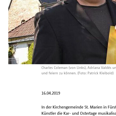
Charles Coleman (von Links), Adriana Valdés u
und feiern zu können. (Foto: Patrick Kleibold)
16.04.2019
In der Kirchengemeinde St. Marien in Für
Künstler die Kar- und Ostertage musikalis