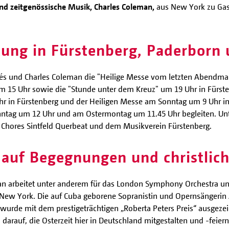
d zeitgenössische Musik, Charles Coleman,
aus New York zu Gast
tung in Fürstenberg, Paderborn 
 und Charles Coleman die "Heilige Messe vom letzten Abendmahl"
 15 Uhr sowie die "Stunde unter dem Kreuz" um 19 Uhr in Fürste
hr in Fürstenberg und der Heiligen Messe am Sonntag um 9 Uhr i
nntag um 12 Uhr und am Ostermontag um 11.45 Uhr begleiten. Unt
es Chores Sintfeld Querbeat und dem Musikverein Fürstenberg.
h auf Begegnungen und christlic
n arbeitet unter anderem für das London Symphony Orchestra und
n New York. Die auf Cuba geborene Sopranistin und Opernsängerin 
urde mit dem prestigeträchtigen „Roberta Peters Preis“ ausgezei
arauf, die Osterzeit hier in Deutschland mitgestalten und -feier