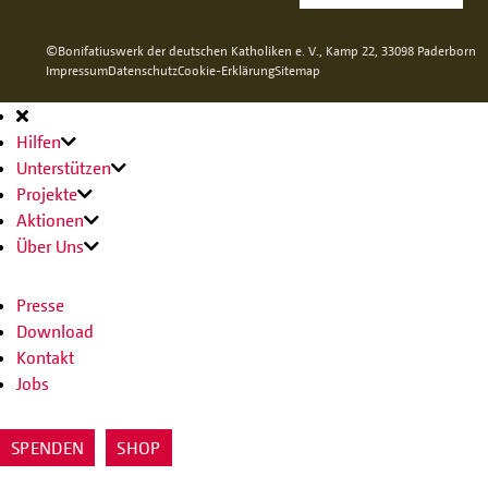
©Bonifatiuswerk der deutschen Katholiken e. V., Kamp 22, 33098 Paderborn
Impressum
Datenschutz
Cookie-Erklärung
Sitemap
Hauptnavigation
Hilfen
Unterstützen
Projekte
Aktionen
Über Uns
Presse
Download
Kontakt
Jobs
SPENDEN
SHOP