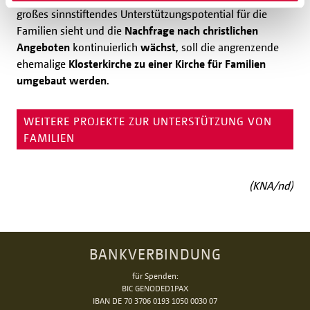
großes sinnstiftendes Unterstützungspotential für die
Familien sieht und die
Nachfrage nach christlichen
Angeboten
kontinuierlich
wächst
, soll die angrenzende
ehemalige
Klosterkirche zu einer Kirche für Familien
umgebaut werden
.
WEITERE PROJEKTE ZUR UNTERSTÜTZUNG VON
FAMILIEN
(KNA/nd)
BANKVERBINDUNG
für Spenden:
BIC GENODED1PAX
IBAN DE 70 3706 0193 1050 0030 07