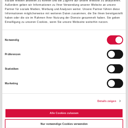
soziale Medien anbieten zu können und die Zugriffe auf unsere Website zu analysieren.
Außerdem geben wir Informationen zu Ihrer Verwendung unserer Website an unsere
Mit dem Projekt
Partner für soziale Medien, Werbung und Analysen weiter. Unsere Partner führen diese
Informationen möglicherweise mit weiteren Daten zusammen, die Sie ihnen bereitgestellt
"Kochen mit alleinerziehenden Familien"
erfahren
haben oder die sie im Rahmen Ihrer Nutzung der Dienste gesammelt haben. Sie geben
Familien das Angenommen werden und Gemeinschaft.
Einwilligung zu unseren Cookies, wenn Sie unsere Webseite weiterhin nutzen.
Mit der Initiative
"Ich kann kochen"
der
Sarah Wiener Stiftung
und der Barmer konnte die
Einwilligungsauswahl
Notwendig
Katholische Bildungsstätte
in Hanau ein Angebot für
alleinerziehende Familien mit Kindern ab 2 Jahren
Präferenzen
schaffen. Auch beim
Homeschooling
hat das
Bonifatiuswerk Familien im vergangenen Jahr unterstützt.
Statistiken
Mit einem Druckerkostenzuschuss konnten bedürftige
Familien beim Distanzlernen unterstützt werden.
Marketing
Der Umbau der alten Klosterkirche der Franziskaner zu
einer
Familienkirche in Dingelstädt
im Bistum Erfurt
Details zeigen
wird ein breitgefächertes Angebot für Familien bieten
können. Gerade für das Glaubensleben im thüringischen
Alle Cookies zulassen
Eichsfeld übernimmt der Kerbsche Berg eine zentrale
Nur notwendige Cookies verwenden
Rolle. Da die Einrichtung in ihrem religiösen Angebot