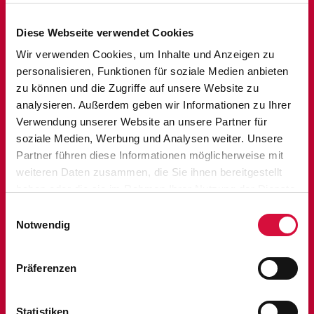
Passion“.
Ergänzt wird dieses mediale Ereignis auf der Grundlage der
Diese Webseite verwendet Cookies
biblischen Passionsgeschichte mit
Informations- und
Wir verwenden Cookies, um Inhalte und Anzeigen zu
Impulsmaterialien
für Gemeinden und Gruppen, die das
personalisieren, Funktionen für soziale Medien anbieten
Bonifatiuswerk zur Live-Übertragung konzipiert hat und
zu können und die Zugriffe auf unsere Website zu
anhand derer sich die Zuschauer intensiv mit den Inhalten
analysieren. Außerdem geben wir Informationen zu Ihrer
und geistlichen Grundlagen der zentralen
Verwendung unserer Website an unsere Partner für
heilsgeschichtlichen Bedeutung auseinandersetzen
soziale Medien, Werbung und Analysen weiter. Unsere
können.
Partner führen diese Informationen möglicherweise mit
WEITERE INFORMATIONEN
weiteren Daten zusammen, die Sie ihnen bereitgestellt
haben oder die sie im Rahmen Ihrer Nutzung der Dienste
gesammelt haben. Sie geben Einwilligung zu unseren
Einwilligungsauswahl
Cookies, wenn Sie unsere Webseite weiterhin nutzen.
Notwendig
Präferenzen
Statistiken