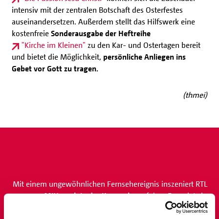
intensiv mit der zentralen Botschaft des Osterfestes
auseinandersetzen.
Außerdem stellt das Hilfswerk eine
kostenfreie
Sonderausgabe der Heftreihe
"Kirche im Kleinen"
zu den Kar- und Ostertagen bereit
und bietet die Möglichkeit,
persönliche Anliegen ins
Gebet vor Gott zu tragen.
(thmei)
Mit einem ungewöhnlichen Fernsehereignis inszeniert RTL
am Mittwoch in der Karwoche
auf dem Burgplatz in
Essen die Leidensgeschichte Jesu mit dem Titel „Die