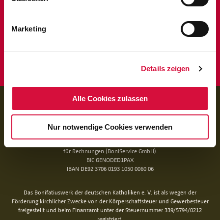
Marketing
Details zeigen
Alle Cookies zulassen
BANKVERBINDUNG
für Spenden:
BIC GENODED1PAX
Nur notwendige Cookies verwenden
IBAN DE 70 3706 0193 1050 0030 07
für Rechnungen (BoniService GmbH):
BIC GENODED1PAX
IBAN DE92 3706 0193 1050 0060 06
Das Bonifatiuswerk der deutschen Katholiken e. V. ist als wegen der
Förderung kirchlicher Zwecke von der Körperschaftsteuer und Gewerbesteuer
freigestellt und beim Finanzamt unter der Steuernummer 339/5794/0212
registriert.