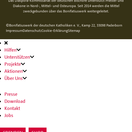
Das Diaspora-Kommissariat der deutschen Bischöfe unterstützt Priester und
Diakone in Nord-, Mittel- und Osteuropa. Seit 2014 werden die Mittel
zweckgebunden über das Bonifatiuswerk weitergeleitet.
©Bonifatiuswerk der deutschen Katholiken e. V., Kamp 22, 33098 Paderborn
Impressum
Datenschutz
Cookie-Erklärung
Sitemap
Hauptnavigation
Hilfen
Unterstützen
Projekte
Aktionen
Über Uns
Presse
Download
Kontakt
Jobs