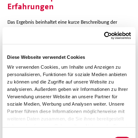
Erfahrungen
Das Ergebnis beinhaltet eine kurze Beschreibung der
Situation, die Geflüchtete in den Aufnahmeeinrichtungen
vorfinden und die den Bedarf an Seelsorge prägt. Daran
anschließend folgen eine theologische Fundierung des
kirchlichen Auftrags und eine Charakterisierung des
Diese Webseite verwendet Cookies
Selbstverständnisses dieser Form der Seelsorge mit ihren
besonderen Kennzeichen und Qualitäten. Zu den
Wir verwenden Cookies, um Inhalte und Anzeigen zu
Aufgaben der Seelsorgerinnen und Seelsorger gehört es,
personalisieren, Funktionen für soziale Medien anbieten
die christlichen Schutzsuchenden zu Gebet und
zu können und die Zugriffe auf unsere Website zu
Gottesdienst einzuladen. Alle Flüchtlinge werden
analysieren. Außerdem geben wir Informationen zu Ihrer
unabhängig von ihrer Religionszugehörigkeit ermutigt, in
Verwendung unserer Website an unsere Partner für
individuellen Begegnungen oder Gruppen ihren Glauben
soziale Medien, Werbung und Analysen weiter. Unsere
zur Sprache zu bringen und ihn als geistliche Ressource für
Partner führen diese Informationen möglicherweise mit
einen Neuanfang zu entdecken. Das Dokument der
weiteren Daten zusammen, die Sie ihnen bereitgestellt
Bischöfe macht deutlich: Die Seelsorger gehen den
haben oder die sie im Rahmen Ihrer Nutzung der Dienste
beschwerlichen Weg von Schutzsuchenden in einer
gesammelt haben. Sie geben Einwilligung zu unseren
Einwilligungsauswahl