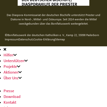
Das Diaspora-Kommissariat der deutschen Bischöfe unterstützt Priester und
Diakone in Nord-, Mittel- und Osteuropa. Seit 2014 werden die Mittel
zweckgebunden über das Bonifatiuswerk weitergeleitet.
©Bonifatiuswerk der deutschen Katholiken e. V., Kamp 22, 33098 Paderborn
Impressum
Datenschutz
Cookie-Erklärung
Sitemap
Hauptnavigation
Hilfen
Unterstützen
Projekte
Aktionen
Über Uns
Presse
Download
Kontakt