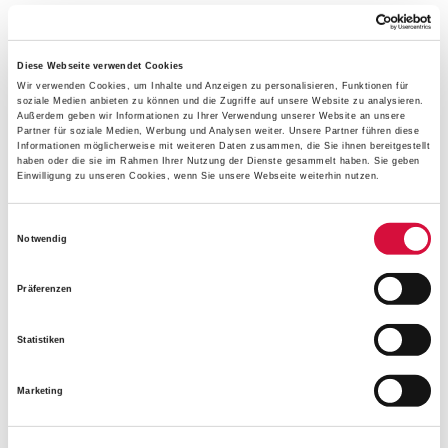
Profittlich, der 1913 im niederländischen Heerenberg in
den Jesuitenorden eingetreten war, war seit 1931
Diese Webseite verwendet Cookies
apostolischer Administrator der katholischen Kirche im
Wir verwenden Cookies, um Inhalte und Anzeigen zu personalisieren, Funktionen für
damals unabhängigen Estland und
seit 1936 Erzbischof
.
soziale Medien anbieten zu können und die Zugriffe auf unsere Website zu analysieren.
Außerdem geben wir Informationen zu Ihrer Verwendung unserer Website an unsere
Zuvor war er unter anderem in Oppeln und Hamburg als
Partner für soziale Medien, Werbung und Analysen weiter. Unsere Partner führen diese
Informationen möglicherweise mit weiteren Daten zusammen, die Sie ihnen bereitgestellt
Geistlicher tätig. Nach der sowjetischen Besetzung des
haben oder die sie im Rahmen Ihrer Nutzung der Dienste gesammelt haben. Sie geben
Landes 1940 wurde Profittlich wie rund 60.000 weitere
Einwilligung zu unseren Cookies, wenn Sie unsere Webseite weiterhin nutzen.
Esten 1941 verhaftet, deportiert und in Kirow zum Tode
verurteilt.
Einwilligungsauswahl
Notwendig
Wie aus erhaltenen sowjetischen Unterlagen hervorgeht,
starb Profittlich noch vor der Vollstreckung des Urteils am
Präferenzen
22. Februar 1942 an den Folgen von Folter und Haft. Zur
Förderung des Seligsprechungsverfahrens
wurde von der
katholischen Kirche Estlands unter
www.profittlich.eu
Statistiken
eine Website veröffentlicht, die in Estnisch, Englisch,
Deutsch und Russisch über das Leben des Märtyrers
Marketing
informiert. Zudem erschien in Tallinn eine von Paas
verfasste Lebensbeschreibung, die auch in deutscher