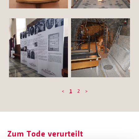
<
1
2
>
Zum Tode verurteilt