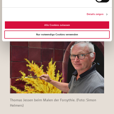
Der echte Künstler und die gemalte Künstlerin. (Foto: Simon
Details zeigen
Helmers)
Alle Cookies zulassen
Nur notwendige Cookies verwenden
Thomas Jessen beim Malen der Forsythie. (Foto: Simon
Helmers)