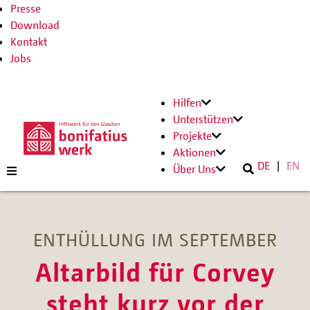
Presse
Download
Kontakt
Jobs
Hilfen
Unterstützen
Projekte
Aktionen
DE
EN
Über Uns
ENTHÜLLUNG IM SEPTEMBER
Altarbild für Corvey
steht kurz vor der