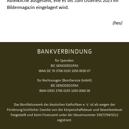
Abteikirche ausgestellt, ehe es bis zum Osterfest 2025 im
Bildermagazin eingelagert wird.
(hes)
BANKVERBINDUNG
für Spenden:
BIC GENODED1PAX
IBAN DE 70 3706 0193 1050 0030 07
für Rechnungen (BoniService GmbH):
BIC GENODED1PAX
IBAN DE92 3706 0193 1050 0060 06
Das Bonifatiuswerk der deutschen Katholiken e. V. ist als wegen der
Förderung kirchlicher Zwecke von der Körperschaftsteuer und Gewerbesteuer
freigestellt und beim Finanzamt unter der Steuernummer 339/5794/0212
registriert.