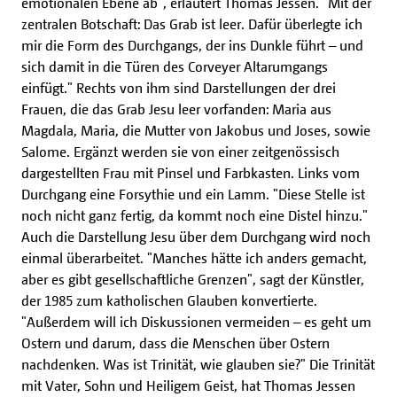
emotionalen Ebene ab", erläutert Thomas Jessen. "Mit der
zentralen Botschaft: Das Grab ist leer. Dafür überlegte ich
mir die Form des Durchgangs, der ins Dunkle führt – und
sich damit in die Türen des Corveyer Altarumgangs
einfügt." Rechts von ihm sind Darstellungen der drei
Frauen, die das Grab Jesu leer vorfanden: Maria aus
Magdala, Maria, die Mutter von Jakobus und Joses, sowie
Salome. Ergänzt werden sie von einer zeitgenössisch
dargestellten Frau mit Pinsel und Farbkasten. Links vom
Durchgang eine Forsythie und ein Lamm. "Diese Stelle ist
noch nicht ganz fertig, da kommt noch eine Distel hinzu."
Auch die Darstellung Jesu über dem Durchgang wird noch
einmal überarbeitet. "Manches hätte ich anders gemacht,
aber es gibt gesellschaftliche Grenzen", sagt der Künstler,
der 1985 zum katholischen Glauben konvertierte.
"Außerdem will ich Diskussionen vermeiden – es geht um
Ostern und darum, dass die Menschen über Ostern
nachdenken. Was ist Trinität, wie glauben sie?" Die Trinität
mit Vater, Sohn und Heiligem Geist, hat Thomas Jessen