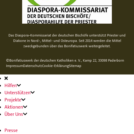
Das Diaspora-Kommissariat der deutschen Bischöfe unterstützt Priester und
Diakone in Nord-, Mittel- und Osteuropa. Seit 2014 werden die Mittel
zweckgebunden über das Bonifatiuswerk weitergeleitet.
©Bonifatiuswerk der deutschen Katholiken e. V., Kamp 22, 33098 Paderborn
Impressum
Datenschutz
Cookie-Erklärung
Sitemap
Hauptnavigation
Hilfen
Unterstützen
Projekte
Aktionen
Über Uns
Presse