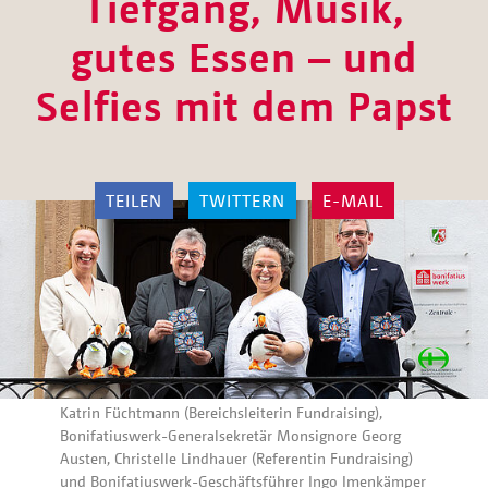
Tiefgang, Musik,
gutes Essen – und
Selfies mit dem Papst
TEILEN
TWITTERN
E-MAIL
Katrin Füchtmann (Bereichsleiterin Fundraising),
Bonifatiuswerk-Generalsekretär Monsignore Georg
Austen, Christelle Lindhauer (Referentin Fundraising)
und Bonifatiuswerk-Geschäftsführer Ingo Imenkämper