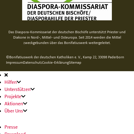
Das Diaspora-Kommissariat der deutschen Bischöfe unterstützt Priester und
Diakone in Nord-, Mittel- und Osteuropa. Seit 2014 werden die Mittel
zweckgebunden über das Bonifatiuswerk weitergeleitet.
©Bonifatiuswerk der deutschen Katholiken e. V., Kamp 22, 33098 Paderborn
Impressum
Datenschutz
Cookie-Erklärung
Sitemap
Hauptnavigation
Hilfen
Unterstützen
Projekte
Aktionen
Über Uns
Presse