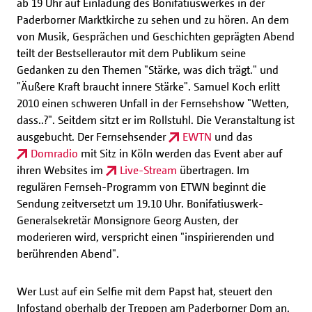
ab 19 Uhr auf Einladung des Bonifatiuswerkes in der
Paderborner Marktkirche zu sehen und zu hören. An dem
von Musik, Gesprächen und Geschichten geprägten Abend
teilt der Bestsellerautor mit dem Publikum seine
Gedanken zu den Themen "Stärke, was dich trägt." und
"Äußere Kraft braucht innere Stärke". Samuel Koch erlitt
2010 einen schweren Unfall in der Fernsehshow "Wetten,
dass..?". Seitdem sitzt er im Rollstuhl. Die Veranstaltung ist
ausgebucht. Der Fernsehsender
EWTN
und das
Domradio
mit Sitz in Köln werden das Event aber auf
ihren Websites im
Live-Stream
übertragen. Im
regulären Fernseh-Programm von ETWN beginnt die
Sendung zeitversetzt um 19.10 Uhr. Bonifatiuswerk-
Generalsekretär Monsignore Georg Austen, der
moderieren wird, verspricht einen "inspirierenden und
berührenden Abend".
Wer Lust auf ein Selfie mit dem Papst hat, steuert den
Infostand oberhalb der Treppen am Paderborner Dom an.