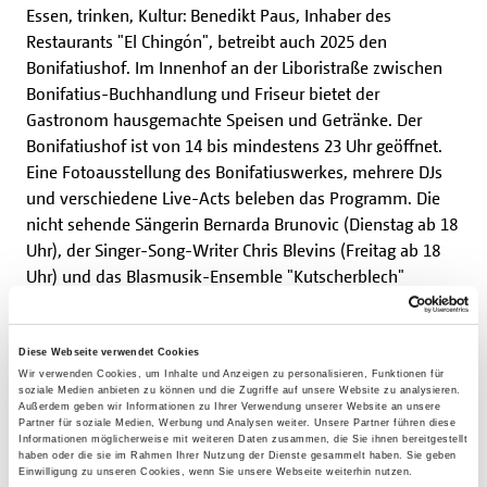
Essen, trinken, Kultur: Benedikt Paus, Inhaber des
Restaurants "El Chingón", betreibt auch 2025 den
Bonifatiushof. Im Innenhof an der Liboristraße zwischen
Bonifatius-Buchhandlung und Friseur bietet der
Gastronom hausgemachte Speisen und Getränke. Der
Bonifatiushof ist von 14 bis mindestens 23 Uhr geöffnet.
Eine Fotoausstellung des Bonifatiuswerkes, mehrere DJs
und verschiedene Live-Acts beleben das Programm. Die
nicht sehende Sängerin Bernarda Brunovic (Dienstag ab 18
Uhr), der Singer-Song-Writer Chris Blevins (Freitag ab 18
Uhr) und das Blasmusik-Ensemble "Kutscherblech"
(Sonntag, 27. Juli ab 14 Uhr) werden zu hören sein.
Diese Webseite verwendet Cookies
Am Montag der Liboriwoche lädt das Bonifatiuswerk für
Wir verwenden Cookies, um Inhalte und Anzeigen zu personalisieren, Funktionen für
14 Uhr in den Hohen Dom zum Gebet für Christen ein, die
soziale Medien anbieten zu können und die Zugriffe auf unsere Website zu analysieren.
Außerdem geben wir Informationen zu Ihrer Verwendung unserer Website an unsere
in einer extremen Minderheitensituation leben. Bischof
Partner für soziale Medien, Werbung und Analysen weiter. Unsere Partner führen diese
David Tencer wird der Andacht vorstehen. Sängerin
Informationen möglicherweise mit weiteren Daten zusammen, die Sie ihnen bereitgestellt
haben oder die sie im Rahmen Ihrer Nutzung der Dienste gesammelt haben. Sie geben
Bernarda Brunovic und der Pianist Markus Maurer
Einwilligung zu unseren Cookies, wenn Sie unsere Webseite weiterhin nutzen.