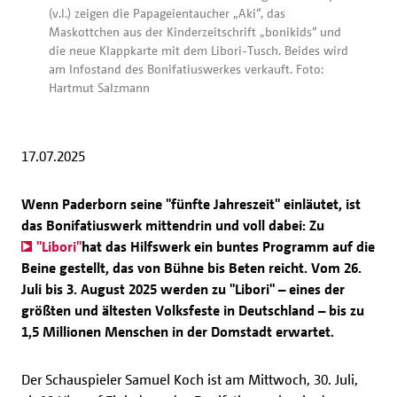
(v.l.) zeigen die Papageientaucher „Aki“, das
Maskottchen aus der Kinderzeitschrift „bonikids“ und
die neue Klappkarte mit dem Libori-Tusch. Beides wird
am Infostand des Bonifatiuswerkes verkauft. Foto:
Hartmut Salzmann
17.07.2025
Wenn Paderborn seine "fünfte Jahreszeit" einläutet, ist
das Bonifatiuswerk mittendrin und voll dabei: Zu
"Libori"
hat das Hilfswerk ein buntes Programm auf die
Beine gestellt, das von Bühne bis Beten reicht. Vom 26.
Juli bis 3. August 2025 werden zu "Libori" – eines der
größten und ältesten Volksfeste in Deutschland – bis zu
1,5 Millionen Menschen in der Domstadt erwartet.
Der Schauspieler Samuel Koch ist am Mittwoch, 30. Juli,