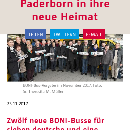
Paderborn in ihre
neue Heimat
TEILEN
TWITTERN
E-MAIL
BONI-Bus-Vergabe im November 2017. Foto:
Sr. Theresita M. Müller
23.11.2017
Zwölf neue BONI-Busse für
sieben deutsche und eine