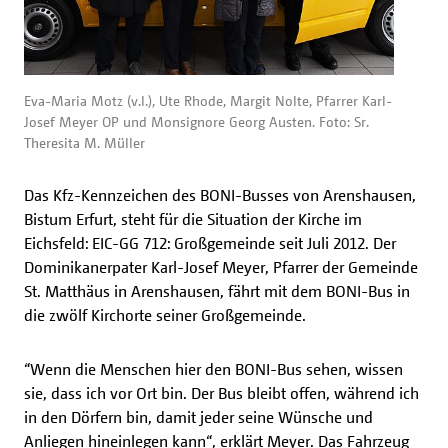
Eva-Maria Motz (v.l.), Ute Rhode, Margit Nolte, Pfarrer Karl-
Josef Meyer OP und Monsignore Georg Austen. Foto: Sr.
Theresita M. Müller
Das Kfz-Kennzeichen des BONI-Busses von Arenshausen,
Bistum Erfurt, steht für die Situation der Kirche im
Eichsfeld: EIC-GG 712: Großgemeinde seit Juli 2012. Der
Dominikanerpater Karl-Josef Meyer, Pfarrer der Gemeinde
St. Matthäus in Arenshausen, fährt mit dem BONI-Bus in
die zwölf Kirchorte seiner Großgemeinde.
“Wenn die Menschen hier den BONI-Bus sehen, wissen
sie, dass ich vor Ort bin. Der Bus bleibt offen, während ich
in den Dörfern bin, damit jeder seine Wünsche und
Anliegen hineinlegen kann“, erklärt Meyer. Das Fahrzeug