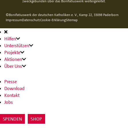
zweckgebunden über das Bonifatiuswerk weitergeleitet.
©Bonifatiuswerk der deutschen Katholiken e. V., Kamp 22, 33098 Paderborn
Impressum
Datenschutz
Cookie-Erklärung
Sitemap
Hauptnavigation
Hilfen
Unterstützen
Projekte
Aktionen
Über Uns
Presse
Download
Kontakt
Jobs
SPENDEN
SHOP