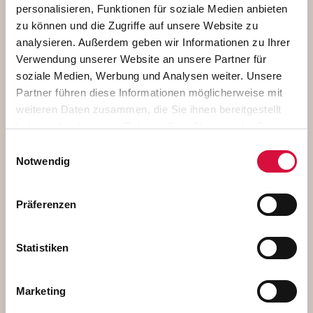
personalisieren, Funktionen für soziale Medien anbieten
zu können und die Zugriffe auf unsere Website zu
analysieren. Außerdem geben wir Informationen zu Ihrer
Klaus Rieger (v.l.), Gertrud Kluger, Wolfgang Obst und
Verwendung unserer Website an unsere Partner für
Monsignore Georg Austen. Foto: Sr. Theresita M. Müller
soziale Medien, Werbung und Analysen weiter. Unsere
Partner führen diese Informationen möglicherweise mit
weiteren Daten zusammen, die Sie ihnen bereitgestellt
haben oder die sie im Rahmen Ihrer Nutzung der Dienste
gesammelt haben. Sie geben Einwilligung zu unseren
Einwilligungsauswahl
Cookies, wenn Sie unsere Webseite weiterhin nutzen.
Notwendig
Präferenzen
Statistiken
Dechant Carsten Menges (v.l.) und Monsignore Georg
Marketing
Austen. Foto: Sr. Theresita M. Müller