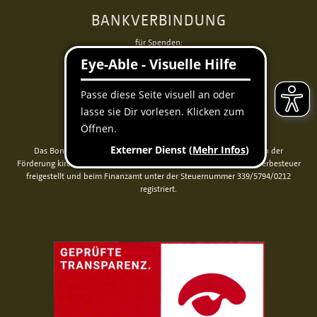
BANKVERBINDUNG
für Spenden:
BIC GENODED1PAX
IBAN DE 70 3706 0193 1050 0030 07
für Rechnungen (BoniService GmbH):
BIC GENODED1PAX
IBAN DE92 3706 0193 1050 0060 06
Das Bonifatiuswerk der deutschen Katholiken e. V. ist als wegen der
Förderung kirchlicher Zwecke von der Körperschaftsteuer und Gewerbesteuer
freigestellt und beim Finanzamt unter der Steuernummer 339/5794/0212
registriert.