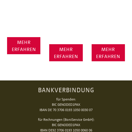
auf den Lofoten
Schenken Sie
Kindern und
Perspektiven
Jugendlichen
schenken –
Erhalten Sie
eine Zukunft!
Zukunft
diesen Ort des
ermöglichen
Glaubens!
MEHR
ERFAHREN
MEHR
MEHR
ERFAHREN
ERFAHREN
BANKVERBINDUNG
für Spenden:
BIC GENODED1PAX
IBAN DE 70 3706 0193 1050 0030 07
für Rechnungen (BoniService GmbH):
BIC GENODED1PAX
IBAN DE92 3706 0193 1050 0060 06