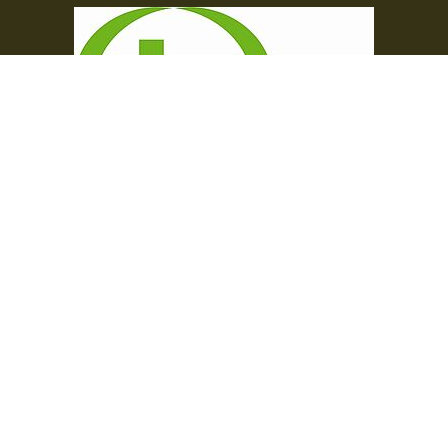
Das Diaspora-Kommissariat der deutschen Bischöfe unterstützt Priester und
Diakone in Nord-, Mittel- und Osteuropa. Seit 2014 werden die Mittel
zweckgebunden über das Bonifatiuswerk weitergeleitet.
©Bonifatiuswerk der deutschen Katholiken e. V., Kamp 22, 33098 Paderborn
Impressum
Datenschutz
Cookie-Erklärung
Sitemap
Hauptnavigation
Hilfen
Unterstützen