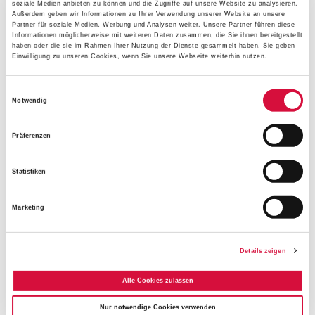
Unterstützung und Solidarität durch das Bonifatiuswerk
soziale Medien anbieten zu können und die Zugriffe auf unsere Website zu analysieren.
Außerdem geben wir Informationen zu Ihrer Verwendung unserer Website an unsere
und das Diaspora-Kommissariat der deutschen
Partner für soziale Medien, Werbung und Analysen weiter. Unsere Partner führen diese
Informationen möglicherweise mit weiteren Daten zusammen, die Sie ihnen bereitgestellt
Bischöfe/Diaspora-Hilfe der Priester. "Ich spreche meinen
haben oder die sie im Rahmen Ihrer Nutzung der Dienste gesammelt haben. Sie geben
aufrichtigen Dank für die umfangreiche finanzielle
Einwilligung zu unseren Cookies, wenn Sie unsere Webseite weiterhin nutzen.
Unterstützung unseres pastoralen Dienstes in den
skandinavischen Ländern aus. Dazu gehören der Kauf von
Einwilligungsauswahl
Notwendig
Fahrzeugen, die Fortbildung der Priester und die
katechetische Ausbildung unserer Laien", sagte der
Präferenzen
Bischof. Sowohl das Bonifatiuswerk als auch das
Diaspora-Kommissariat unterstützen seit Beginn des
Statistiken
russischen Angriffskrieges vor zwei Jahren mehrere
Projekte in Skandinavien und im Baltikum, die sich in der
Flüchtlingsarbeit sowie in der pastoralen Arbeit
Marketing
engagieren. Bischof Dzyurakh schilderte, dass die
Frontlinie mit 2.300 Kilometern aktuell so lang sei wie die
Details zeigen
Distanz von Warschau nach Barcelona. 1,5 Millionen
Ukrainer sind den Angaben zufolge nach Deutschland und
Alle Cookies zulassen
nach Skandinavien geflüchtet und dort offiziell registriert,
darunter vor allem Frauen und Kinder. "Allein in Island
Nur notwendige Cookies verwenden