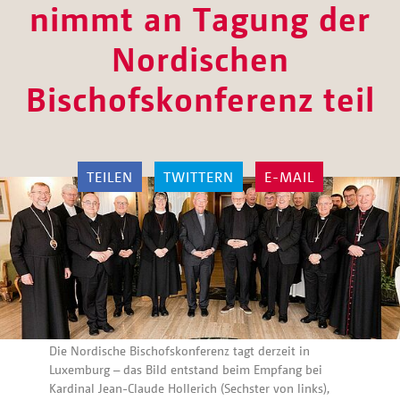
nimmt an Tagung der
Nordischen
Bischofskonferenz teil
TEILEN
TWITTERN
E-MAIL
Die Nordische Bischofskonferenz tagt derzeit in
Luxemburg – das Bild entstand beim Empfang bei
Kardinal Jean-Claude Hollerich (Sechster von links),