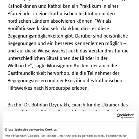
Katholikinnen und Katholiken ein Praktikum in einer
Pfarrei oder in einer katholischen Institution in den
nordischen Ländern absolvieren können. "Wir als
Bonifatiuswerk sind sehr dankbar, dass es diese
Begegnungsmöglichkeiten gibt. Darüber sind persönliche
Begegnungen und ein besseres Kennenlernen möglich –
und auf diese Weise wächst auch das Verständnis für die
unterschiedlichen Situationen der Länder in der
Weltkirche", sagte Monsignore Austen, der auch die
Gastfreundlichkeit hervorhob, die die Teilnehmer der
Begegnungsreisen und der Exerzitien des katholischen
Hilfswerkes nach Nordeuropa erleben.
Bischof Dr. Bohdan Dzyurakh, Exarch für die Ukrainer des
byzantinischen Ritus in Deutschland und Skandinavien,
bedankte sich in seinem Impuls bei den Bischöfen der
NBK und berichtete über die derzeitige Situation in der
Diese Webseite verwendet Cookies
Ukraine. Darüber hinaus zeigte er sich dankbar für die
Wir verwenden Cookies, um Inhalte und Anzeigen zu personalisieren, Funktionen für