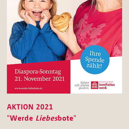
AKTION 2021
"
Werde
Liebes
bote
"