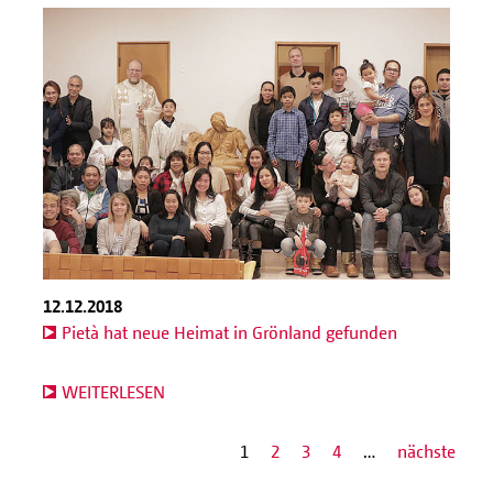
12.12.2018
Pietà hat neue Heimat in Grönland gefunden
WEITERLESEN
1
2
3
4
…
nächste