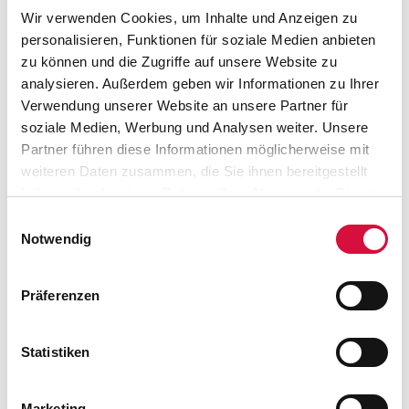
Zu Gast im Haus des Gebetes in Kiel
Wir verwenden Cookies, um Inhalte und Anzeigen zu
personalisieren, Funktionen für soziale Medien anbieten
WEITERLESEN
zu können und die Zugriffe auf unsere Website zu
analysieren. Außerdem geben wir Informationen zu Ihrer
Verwendung unserer Website an unsere Partner für
soziale Medien, Werbung und Analysen weiter. Unsere
Partner führen diese Informationen möglicherweise mit
weiteren Daten zusammen, die Sie ihnen bereitgestellt
haben oder die sie im Rahmen Ihrer Nutzung der Dienste
gesammelt haben. Sie geben Einwilligung zu unseren
Einwilligungsauswahl
Cookies, wenn Sie unsere Webseite weiterhin nutzen.
Notwendig
Präferenzen
17.12.2018
Statistiken
Symbolisch aufgeladener BONI-Bus unterwegs
Richtung Lettland
Marketing