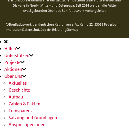
Das Diaspora-Kommissariat der deutschen Bischöfe unterstützt Priester und
Diakone in Nord-, Mittel- und Osteuropa. Seit 2014 werden die Mittel
zweckgebunden über das Bonifatiuswerk weitergeleitet.
©Bonifatiuswerk der deutschen Katholiken e. V., Kamp 22, 33098 Paderborn
Impressum
Datenschutz
Cookie-Erklärung
Sitemap
Hauptnavigation
Hilfen
Unterstützen
Projekte
Aktionen
Über Uns
Aktuelles
Geschichte
Aufbau
Zahlen & Fakten
Transparenz
Satzung und Grundlagen
Ansprechpersonen