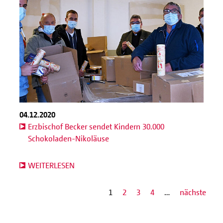
04.12.2020
Erzbischof Becker sendet Kindern 30.000
Schokoladen-Nikoläuse
WEITERLESEN
1
2
3
4
…
nächste