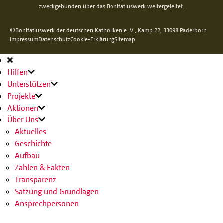
zweckgebunden über das Bonifatiuswerk weitergeleitet.
©Bonifatiuswerk der deutschen Katholiken e. V., Kamp 22, 33098 Paderborn
Impressum
Datenschutz
Cookie-Erklärung
Sitemap
Hauptnavigation
Hilfen
Unterstützen
Projekte
Aktionen
Über Uns
Aktuelles
Geschichte
Aufbau
Zahlen & Fakten
Transparenz
Satzung und Grundlagen
Ansprechpersonen