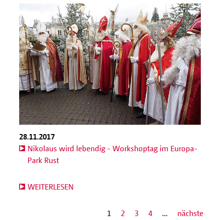
28.11.2017
Nikolaus wird lebendig - Workshoptag im Europa-
Park Rust
WEITERLESEN
1
2
3
4
…
nächste