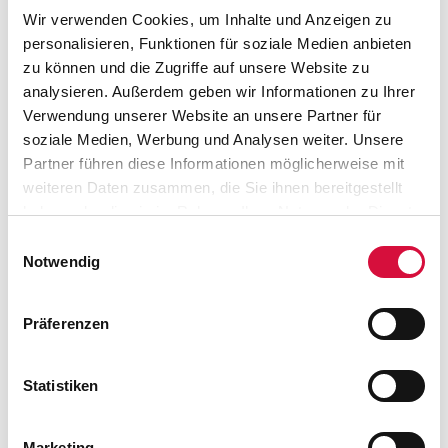
Delegation reist zur Einweihung der Jungfrau-
Wir verwenden Cookies, um Inhalte und Anzeigen zu
Maria-Kirche nach Södertälje, Schweden
personalisieren, Funktionen für soziale Medien anbieten
zu können und die Zugriffe auf unsere Website zu
WEITERLESEN
analysieren. Außerdem geben wir Informationen zu Ihrer
Verwendung unserer Website an unsere Partner für
soziale Medien, Werbung und Analysen weiter. Unsere
Partner führen diese Informationen möglicherweise mit
weiteren Daten zusammen, die Sie ihnen bereitgestellt
haben oder die sie im Rahmen Ihrer Nutzung der Dienste
gesammelt haben. Sie geben Einwilligung zu unseren
Einwilligungsauswahl
Cookies, wenn Sie unsere Webseite weiterhin nutzen.
Notwendig
Präferenzen
Statistiken
01.12.2017
Roboter als Nikolaus
Marketing