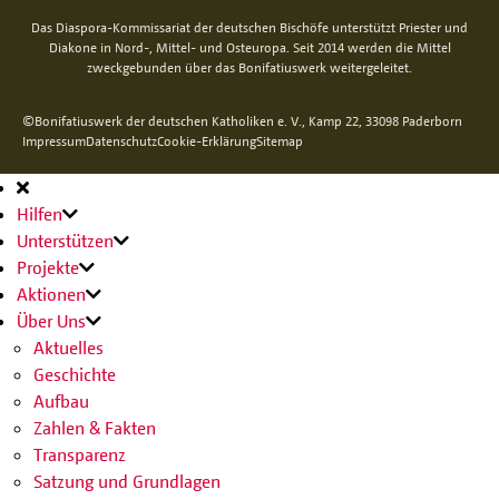
Das Diaspora-Kommissariat der deutschen Bischöfe unterstützt Priester und
Diakone in Nord-, Mittel- und Osteuropa. Seit 2014 werden die Mittel
zweckgebunden über das Bonifatiuswerk weitergeleitet.
©Bonifatiuswerk der deutschen Katholiken e. V., Kamp 22, 33098 Paderborn
Impressum
Datenschutz
Cookie-Erklärung
Sitemap
Hauptnavigation
Hilfen
Unterstützen
Projekte
Aktionen
Über Uns
Aktuelles
Geschichte
Aufbau
Zahlen & Fakten
Transparenz
Satzung und Grundlagen